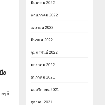
มิถุนายน 2022
พฤษภาคม 2022
เมษายน 2022
มีนาคม 2022
กุมภาพันธ์ 2022
มกราคม 2022
ัง
ธันวาคม 2021
พฤศจิกายน 2021
ายๆ ก็
ตุลาคม 2021