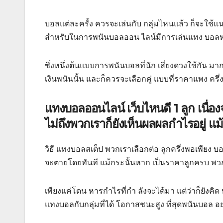
บอลแต่ละครั้ง ควรจะเล่นกับ กลุ่มไหนแล้ว ก็จะใช้
สำหรับในการพนันบอลออน ไลน์มีการเล่นแทง บอลห
ซึ่งหนึ่งต้นแบบการพนันบอลที่นัก เสี่ยงดวงใช้กัน มา
เงินพนันนั้น และก็ควรจะเลือกคู่ แบบที่ราคาแพง คร
แทงบอลออนไลน์ เว็บไหนดี 1 ลูก เนื่อง
ไม่ถึงพวกเราก็ยังเห็นผลผลกำไรอยู่ แม
วิธี แทงบอลสเต็ป พวกเราเลือกต่อ ลูกครึ่งพอเพียง บอ
จะตายโดยทันที แม้กระนั้นหาก เป็นราคาลูกครบ พวก
เพียงแค่โดน หารกำไรที่กำ ลังจะได้มา แต่ว่าก็ยังคิด 
แทงบอลกับกลุ่มที่ได้ โอกาสชนะสูง ที่สุดพนันบอล อ