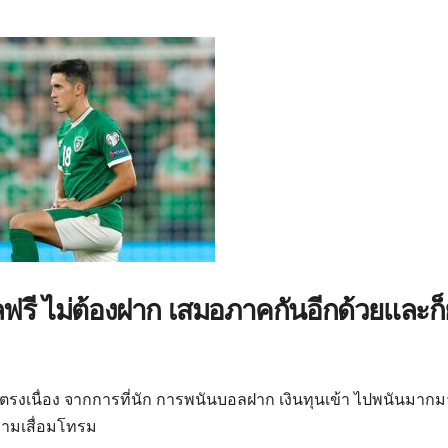
รี ไม่ต้องฝาก เสมอภาคกันอีกด้วยและก็ย
ตรงเนื่อง จากการที่นัก การพนันบอลฝาก เงินทุนเข้า ไปพนันมากม
ความเสื่อมโทรม