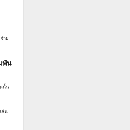
ะจ่าย
มพัน
ดนั้น
เล่น