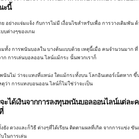
ะนี้
 อย่างแจ่มแจ้ง กับการไม่มี เงื่อนไขสำหรับเพื่อ การวางเดิมพัน ด้
้น แบบต่างๆของเกม
มทั้ง การพนันบอลใน บางต้นแบบด้วย เหตุนี้เมื่อ คนจำนวนมาก ที่
จาก การเล่นบอลออน ไลน์แม้กระ นั้นพวกเราก็
พนันไม่ ว่าจะแทงที่แหน่ง ใดแม้กระทั้งบน โลกอินเตอร์เน็ตหาก ขึ้น
เหตุว่า การแทงบอนออน ไลน์ก็ไม่ใช่ว่าจะเป็น
ังจะได้เงินจากการลงทุนพนันบอลออนไลน์แต่ละคร
ี่
งยัง ดวงและก็วิธี ต่างๆที่ได้เรียน ติดตามผลที่เกิด จากการแข่ง ขั
รับในการเล่น