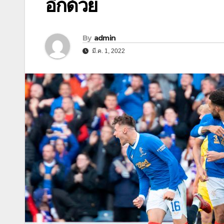
อีกด้วย
By
admin
มี.ค. 1, 2022