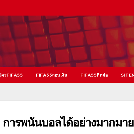
มัครFIFA55
FIFA55ถอนเงิน
FIFA55ติดต่อ
SITE
 การพนันบอลได้อย่างมากมาย