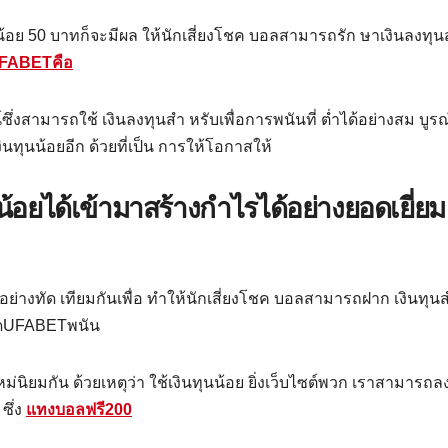
้อย 50 บาทก็จะมีผล ให้นักเสี่ยงโชค บอลสามารถรัก ษาเงินลงทุน
FABETคือ
งสามารถใช้ เงินลงทุนสำ หรับเพื่อการพนันที่ ต่ำได้อย่างสม บูร
งินทุนน้อยอีก ด้วยที่เป็น การให้โอกาสให้
น้อยได้เข้ามาสร้างกำไรได้อย่างยอดเยี่ยม
อย่างทัด เทียมกันเพื่อ ทำให้นักเสี่ยงโชค บอลสามารถฝาก เงินทุน
ชุดUFABETพนัน
่นิยมกัน ด้วยเหตุว่า ใช้เงินทุนน้อย ยิ่งเว็บไซต์พวก เราสามารถล
ซึ่ง
แทงบอลฟรี200