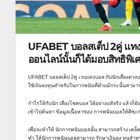
UFABET บอลสเต็ป 2คู่ แทงบ
ออนไลน์นั้นก็ได้มอบสิทธิพิเศ
UFABET บอลสเต็ป 2คู่ เวบแทงบอล กับนักเสี่ยงดวง
ใช้เงินลงทุนสำหรับในการพนันที่ต่ำแม้กระนั้นสามา
กำไรให้กับนัก เสี่ยงโชคบอล ได้อย่างแท้จริง แล้วก็ย
เข้าไปค้นหา ข้อมูลเนื้อหาของ การพนันบอลให้ดีซะ
เพื่อจะทำให้ นักการพนันบอลนั้น สามารถสร้าง เคล็ด
ทำ ให้นักการพนันบอลสามารถ รักษาเงินลง ทุนสำหรับ