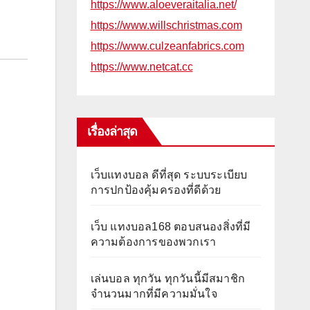
https://www.aloeveraitalia.net/
https://www.willschristmas.com
https://www.culzeanfabrics.com
https://www.netcat.cc
เรื่องล่าสุด
เว็บแทงบอล ดีที่สุด ระบบระเบียบ
การปกป้องคุ้มครองที่ดีด้วย
เว็บ แทงบอล168 ตอบสนองสิ่งที่มี
ความต้องการของพวกเรา
เล่นบอล ทุกวัน ทุกวันนี้มีสมาชิก
จำนวนมากที่มีความมั่นใจ