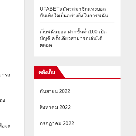
UFABETสมัครสมาชิกแทงบอล
บันเทิงใจเป็นอย่างยิ่งในการพนัน
เว็บพนันบอล ฝากขั้นต่ำ100 เปิด
บัญชี ครั้งเดียวสามารถเล่นได้
ตลอด
คลังเก็บ
ามารถ
กันยายน 2022
้อง
สิงหาคม 2022
กรกฎาคม 2022
ื่อจะ