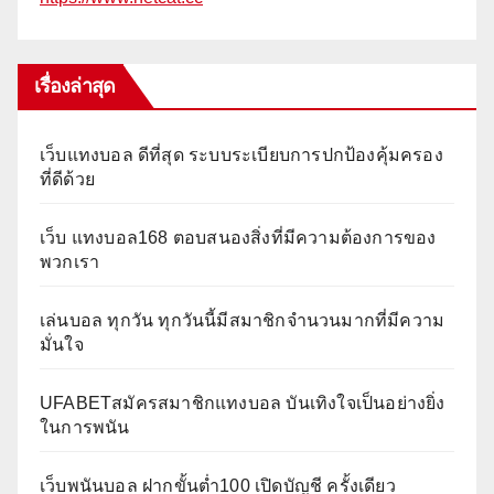
เรื่องล่าสุด
เว็บแทงบอล ดีที่สุด ระบบระเบียบการปกป้องคุ้มครอง
ที่ดีด้วย
เว็บ แทงบอล168 ตอบสนองสิ่งที่มีความต้องการของ
พวกเรา
เล่นบอล ทุกวัน ทุกวันนี้มีสมาชิกจำนวนมากที่มีความ
มั่นใจ
UFABETสมัครสมาชิกแทงบอล บันเทิงใจเป็นอย่างยิ่ง
ในการพนัน
เว็บพนันบอล ฝากขั้นต่ำ100 เปิดบัญชี ครั้งเดียว