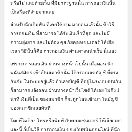
หรือไม่ และด้วยเว็บ ที่มีมาตรฐานนั้น การถอรเงินนั้น
เป็นเรื่องที่ง่ายมากเลย
สำหรับนักเดิมพัน ที่เคยใช้งาน มาก่อนแล้วนั้น ซึ่งวิธี
การถอนเงิน ที่สามารถ ได้รับเงินเร็วที่สุด และไม่มี
ความยุ่งยาก และไม่ต้อง คุย กัยคอลเซนเตอร์ ให้เสีย
เวลา วิธีนั้นก็คือ การถอนเงิน ผ่านทางหน้าเว็บ นั้นเอง
เพราะการถอนเงิน ผ่านทางหน้าเว็บนั้น เมื่อตอน นัก
พนันสมัคร เข้าเป็นสมาชิกนั้น ได้กรอกเลขบัญชี ที่ตรง
กันกับ ในระบบอยู่แล้ว ถ้าเลขบัญชี ที่อยู่ในระบบ ตรงกัน
ก็สามารถแจ้งถอน ผ่านทางหน้าเว็บไซต์ ได้เลย ไม่ถึง 1
นาที เงินที่เป็น ของสมาชิก ก็จะถูกโอนเข้ามา ในบัญชี
ของสมาชิกเลยทันที
โดยที่ไม่ต้อง โทรหรือพิมพ์ กับคอลเซนเตอร์ ให้เสียเวลา
และนี้ ก็เป็นวิธี การถอนเงิน ของเว็บพนันออนไลน์ ที่นัก