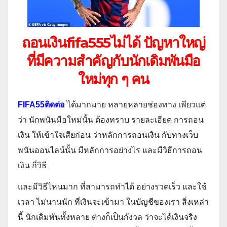
ถอนเงินfifa555ไม่ได้ ปัญหาใหญ่
ที่มีความสำคัญกับนักเดิมพันมือ
ใหม่ทุก ๆ คน
FIFA55ติดต่อ
ได้มากมาย หลายหลายช่องทาง เพียวแต่
ว่า นักพนันมือใหม่นั้น ต้องทราบ รายละเอียด การถอน
เงิน ให้เข้าใจเสียก่อน ว่าหลักการถอนเงิน กับทางเว็บ
พนันออนไลน์นั้น มีหลักการอย่างไร และมีวิธีการถอน
เงิน กี่วิธี
และมีวิธีไหนมาก ที่สามารถทำได้ อย่างรวดเร็ว และใช้
เวลา ไม่นานนัก ที่เงินจะเข้ามา ในบัญชีของเรา สิ่งเหล่า
นี้ นักเดิมพันทั้งหลาย ต่างก็เป็นกังวล ว่าจะได้เงินจริง