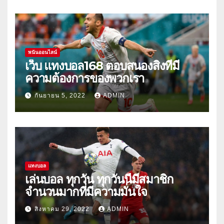
พนันออนไลน์
เว็บ แทงบอล168 ตอบสนองสิ่งที่มี
ความต้องการของพวกเรา
กันยายน 5, 2022
ADMIN
แทงบอล
เล่นบอล ทุกวัน ทุกวันนี้มีสมาชิก
จำนวนมากที่มีความมั่นใจ
สิงหาคม 29, 2022
ADMIN