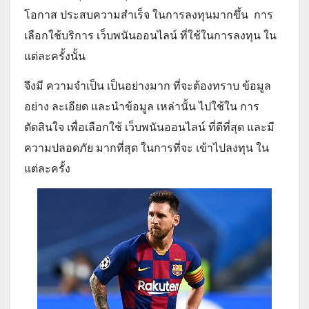
โอกาส ประสบความสำเร็จ ในการลงทุนมากขึ้น การ
เลือกใช้บริการ เว็บพนันออนไลน์ ที่ใช้ในการลงทุน ใน
แต่ละครั้งนั้น
จึงมี ความจำเป็น เป็นอย่างมาก ที่จะต้องทราบ ข้อมูล
อย่าง ละเอียด และนำข้อมูล เหล่านั้น ไปใช้ใน การ
ตัดสินใจ เพื่อเลือกใช้ เว็บพนันออนไลน์ ที่ดีที่สุด และมี
ความปลอดภัย มากที่สุด ในการที่จะ เข้าไปลงทุน ใน
แต่ละครั้ง