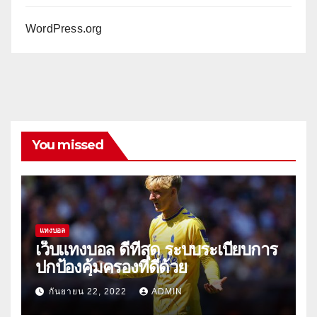
WordPress.org
You missed
แทงบอล
เว็บแทงบอล ดีที่สุด ระบบระเบียบการ
ปกป้องคุ้มครองที่ดีด้วย
กันยายน 22, 2022
ADMIN