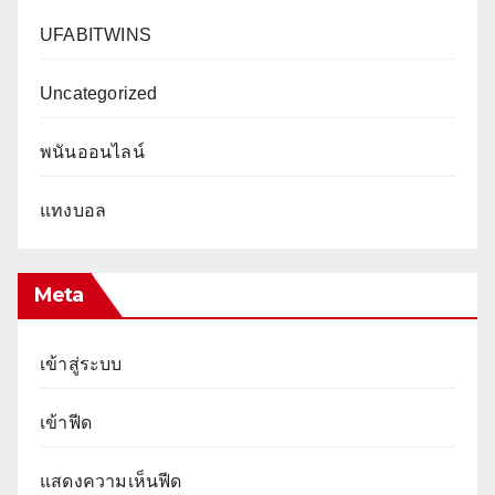
UFABITWINS
Uncategorized
พนันออนไลน์
แทงบอล
Meta
เข้าสู่ระบบ
เข้าฟีด
แสดงความเห็นฟีด