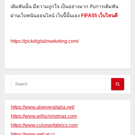
เดิมพันนั้น มีความถูกใจ เป็นอย่างมาก กับการเดิมพัน
ผ่านเว็บพนันออนไลน์ เว็บนี้นั้นเอง
FIFA55 เว็บไหนดี
https://pickdigitalmarketing.com/
https://www.aloeveraitalia.net/
https://www.willschristmas.com
https://www.culzeanfabrics.com
https://www.netcat.cc