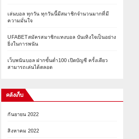
เล่นบอล ทุกวัน ทุกวันนี้มีสมาชิกจำนวนมากที่มี
ความมั่นใจ
UFABETสมัครสมาชิกแทงบอล บันเทิงใจเป็นอย่าง
ยิ่งในการพนัน
เว็บพนันบอล ฝากขั้นต่ำ100 เปิดบัญชี ครั้งเดียว
สามารถเล่นได้ตลอด
คลังเก็บ
กันยายน 2022
สิงหาคม 2022