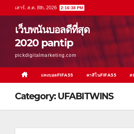
Skip
เสาร์. ส.ค. 8th, 2026
2:16:39 PM
to
content
เว็บพนันบอลดีที่สุด
2020 pantip
pickdigitalmarketing.com
แทงบอลFIFA55
คาสิโนFIFA55
ส
Category:
UFABITWINS