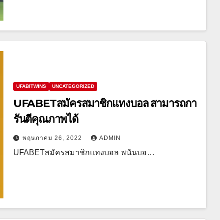
UFABITWINS
UNCATEGORIZED
UFABETสมัครสมาชิกแทงบอล สามารถกา
รันตีคุณภาพได้
พฤษภาคม 26, 2022
ADMIN
UFABETสมัครสมาชิกแทงบอล พนันบอ…