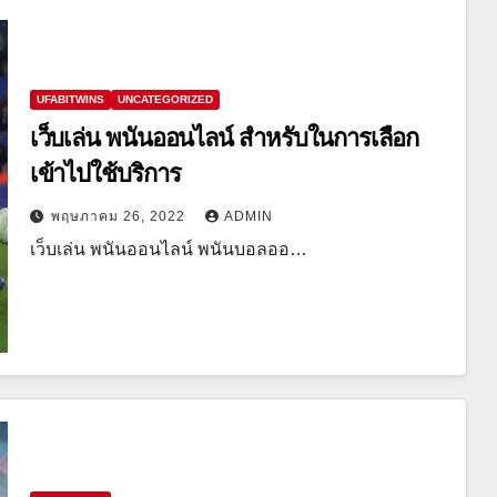
UFABITWINS
UNCATEGORIZED
เว็บเล่น พนันออนไลน์ สำหรับในการเลือก
เข้าไปใช้บริการ
พฤษภาคม 26, 2022
ADMIN
เว็บเล่น พนันออนไลน์ พนันบอลออ…