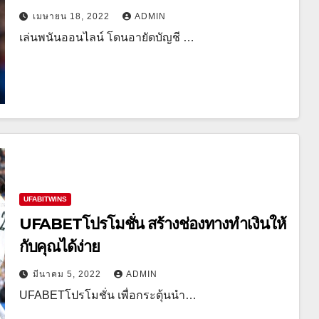
เมษายน 18, 2022
ADMIN
เล่นพนันออนไลน์ โดนอายัดบัญชี …
UFABITWINS
UFABETโปรโมชั่น สร้างช่องทางทำเงินให้
กับคุณได้ง่าย
มีนาคม 5, 2022
ADMIN
UFABETโปรโมชั่น เพื่อกระตุ้นนำ…