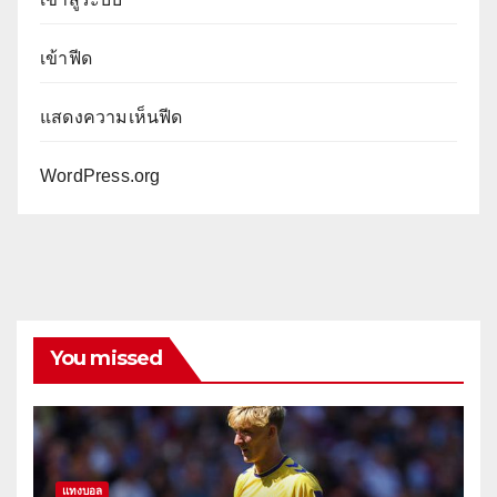
เข้าฟีด
แสดงความเห็นฟีด
WordPress.org
You missed
แทงบอล