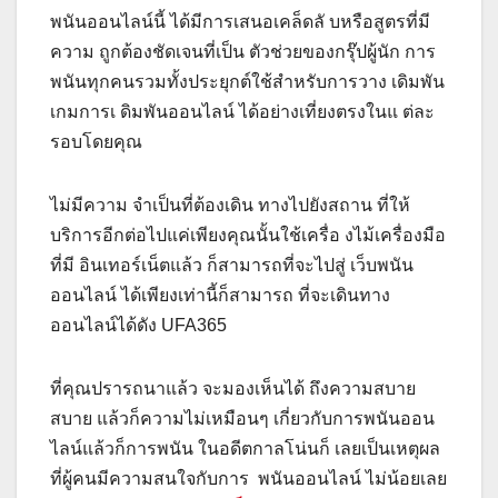
พนันออนไลน์นี้ ได้มีการเสนอเคล็ดลั บหรือสูตรที่มี
ความ ถูกต้องชัดเจนที่เป็น ตัวช่วยของกรุ๊ปผู้นัก การ
พนันทุกคนรวมทั้งประยุกต์ใช้สำหรับการวาง เดิมพัน
เกมการเ ดิมพันออนไลน์ ได้อย่างเที่ยงตรงในแ ต่ละ
รอบโดยคุณ
ไม่มีความ จำเป็นที่ต้องเดิน ทางไปยังสถาน ที่ให้
บริการอีกต่อไปแค่เพียงคุณนั้นใช้เครื่อ งไม้เครื่องมือ
ที่มี อินเทอร์เน็ตแล้ว ก็สามารถที่จะไปสู่ เว็บพนัน
ออนไลน์ ได้เพียงเท่านี้ก็สามารถ ที่จะเดินทาง
ออนไลน์ได้ดัง UFA365
ที่คุณปรารถนาแล้ว จะมองเห็นได้ ถึงความสบาย
สบาย แล้วก็ความไม่เหมือนๆ เกี่ยวกับการพนันออน
ไลน์แล้วก็การพนัน ในอดีตกาลโน่นก็ เลยเป็นเหตุผล
ที่ผู้คนมีความสนใจกับการ พนันออนไลน์ ไม่น้อยเลย