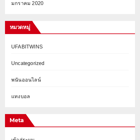
มกราคม 2020
หมวดหมู่
UFABITWINS
Uncategorized
พนันออนไลน์
แทงบอล
Meta
เข้าสู่ระบบ