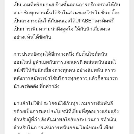
เป็น เกมที่พร้อมจะส ร้างขั้นตอนการตรึก ตรองให้กับ
ส มาชิกทุกท่านนั้นได้รับในส่วนของโปรโมชั่นบ ดี้จะ
เป็นแรงกระตุ้นใ ห้กับตนเองได้UFABETเครดิตฟรี
เป็นก ารเพิ่มความน่าดึงดูดใจ ให้กับนักเสี่ยงดวง
อย่างเ ห็นได้ชัดกับ
การประหยัดทุนได้อีกทางหนึ่ง กับเว็บไซต์พนัน
ออนไลน์ ยูฟ่าเบทกับการแจกเครดิ ตเล่นพนันออนไ
ลน์ฟรีให้กับนักเสี่ย งดวงทุกคน อย่างฉับพลัน คราว
หลังการสมัครเข้าใช้บริการทุกคราว แล้วก็สามารถ
นำเครดิตดัง ที่กล่าวถึง
มาแล้วไปใช้ป ระโยชน์ได้กับทุกเ กมการเดิมพันอี
กด้วยเป็นการผลป ระโยชน์ที่เยี่ยมที่สุดอย่างแจ่มแจ้ง
สำหรับผู้ที่กำ ลังหันมาพอใจกับกระบวนกา รทำเงิน
สำหรับในก ารเล่นการพนันออน ไลน์ขณะนี้ เพียง