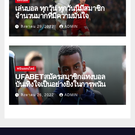
แทงบอล
เล่นบอล ทุกวัน ทุกวันนี้มีสมาชิก
จำนวนมากที่มีความมั่นใจ
สิงหาคม 29, 2022
ADMIN
พนันออนไลน์
UFABETสมัครสมาชิกแทงบอล
บันเทิงใจเป็นอย่างยิ่งในการพนัน
สิงหาคม 26, 2022
ADMIN