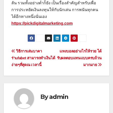
ลัน รวมทั้งอย่างต่ำก็ยัง เป็นเรื่องสำคัญสำหรับเพื่อ
การประหยัดเงินลงทุนให้กับนักเล่น การพนันทุกคน
ได้อีกทางหนึ่งนั่นเอง
https://pickdigitalmarketing.com
เมนู
วิธีการเล่นบาคา
แทงบอลอย่างไรให้รวย ได้
ร่าufabet สามารถทำเงินได้
รับผลตอบแทนแบบครบถ้วน
นำทาง
ง่ายๆที่สุดณ เวลานี้
มากมาย
เรื่อง
By
admin