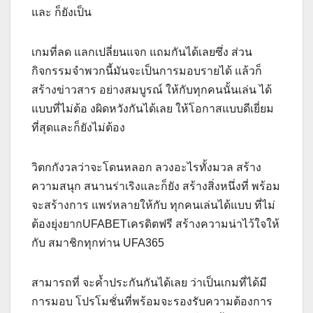
และ ก็ยังเป็น
เกมที่ลด แลกเปลี่ยนแจก แถมกันได้เลยซึ่ง ส่วน
กิจกรรมจำพวกนี้มันจะเป็นการมอบรายได้ แล้วก็
สร้างข่าวสาร อย่างสมบูรณ์ ให้กับทุกคนนั้นเล่น ได้
แบบที่ไม่ต้อ งผิดหวังกันได้เลย ให้โอกาสแบบดีเยี่ยม
ที่สุดและก็ยังไม่ต้อง
วิตกกังวลว่าจะโดนหลอก ลวงอะไรทั้งมวล สร้าง
ความสนุก สนานร่าเริงและก็ยัง สร้างสิ่งหนึ่งที่ พร้อม
จะสร้างการ แพร่หลายให้กับ ทุกคนเล่นได้แบบ ที่ไม่
ต้องยุ่งยากUFABETเครดิตฟรี สร้างความน่าไว้ใจให้
กับ สมาชิกทุกท่าน UFA365
สามารถที่ จะค้ำประกันกันได้เลย ว่าเป็นเกมที่ได้มี
การมอบ โปรโมชั่นที่พร้อมจะรองรับความต้องการ