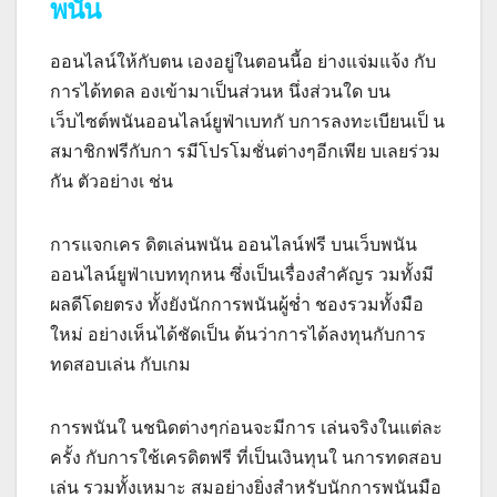
พนัน
ออนไลน์ให้กับตน เองอยู่ในตอนนี้อ ย่างแจ่มแจ้ง กับ
การได้ทดล องเข้ามาเป็นส่วนห นึ่งส่วนใด บน
เว็บไซต์พนันออนไลน์ยูฟ่าเบทกั บการลงทะเบียนเป็ น
สมาชิกฟรีกับกา รมีโปรโมชั่นต่างๆอีกเพีย บเลยร่วม
กัน ตัวอย่างเ ช่น
การแจกเคร ดิตเล่นพนัน ออนไลน์ฟรี บนเว็บพนัน
ออนไลน์ยูฟ่าเบททุกหน ซึ่งเป็นเรื่องสำคัญร วมทั้งมี
ผลดีโดยตรง ทั้งยังนักการพนันผู้ช่ำ ชองรวมทั้งมือ
ใหม่ อย่างเห็นได้ชัดเป็น ต้นว่าการได้ลงทุนกับการ
ทดสอบเล่น กับเกม
การพนันใ นชนิดต่างๆก่อนจะมีการ เล่นจริงในแต่ละ
ครั้ง กับการใช้เครดิตฟรี ที่เป็นเงินทุนใ นการทดสอบ
เล่น รวมทั้งเหมาะ สมอย่างยิ่งสำหรับนักการพนันมือ