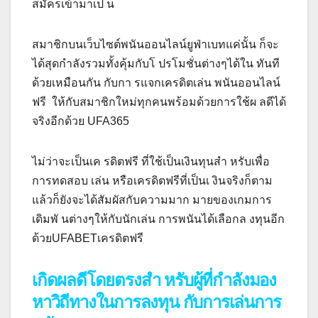
สมัครเข้ามาเป็ น
สมาชิกบนเว็บไซต์พนันออนไลน์ยูฟ่าเบทแค่นั้น ก็จะ
ได้สุดกำลังรวมทั้งคุ้มกับโ ปรโมชั่นต่างๆได้ใน ทันที
ด้วยเหมือนกัน กับกา รแจกเครดิตเล่น พนันออนไลน์
ฟรี ให้กับสมาชิกใหม่ทุกคนพร้อมด้วยการใช้ผ ลดีได้
จริงอีกด้วย UFA365
ไม่ว่าจะเป็นเค รดิตฟรี ที่ใช้เป็นเงินทุนสำ หรับเพื่อ
การทดสอบ เล่น หรือเครดิตฟรีที่เป็นเ งินจริงก็ตาม
แล้วก็ยังจะได้สัมผัสกับความมาก มายของเกมการ
เดิมพั นต่างๆให้กับนักเล่น การพนันได้เลือกล งทุนอีก
ด้วยUFABETเครดิตฟรี
เกิดผลดีโดยตรงสำ หรับผู้ที่กำลังมอง
หาวิถีทางในการลงทุน กับการเล่นการ