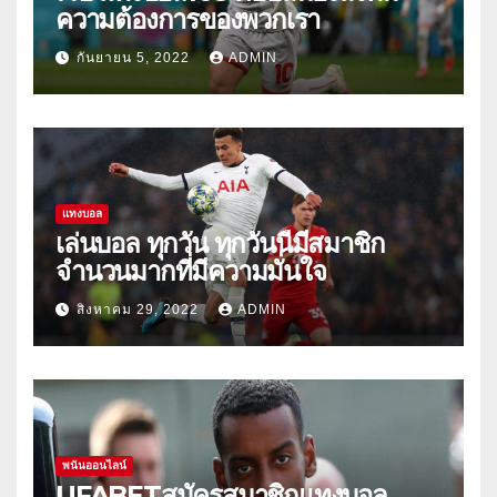
ความต้องการของพวกเรา
กันยายน 5, 2022
ADMIN
แทงบอล
เล่นบอล ทุกวัน ทุกวันนี้มีสมาชิก
จำนวนมากที่มีความมั่นใจ
สิงหาคม 29, 2022
ADMIN
พนันออนไลน์
UFABETสมัครสมาชิกแทงบอล