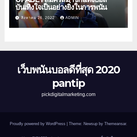
บันเทิงใจเป็นอย่างยิ่งในการพนัน
สิงหาคม 26, 2022
ADMIN
เว็บพนันบอลดีที่สุด 2020
pantip
pickdigitalmarketing.com
Proudly powered by WordPress
|
Theme: Newsup by
Themeansar
.