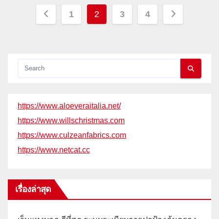
Posts
1
2
3
4
pagination
https://www.aloeveraitalia.net/
https://www.willschristmas.com
https://www.culzeanfabrics.com
https://www.netcat.cc
เรื่องล่าสุด