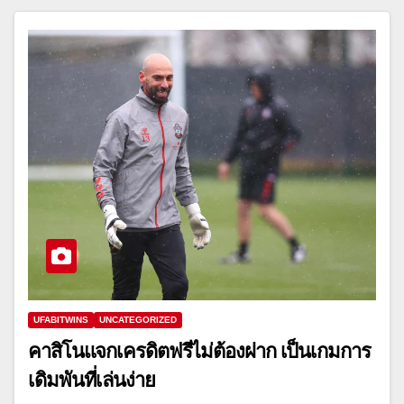
UFABITWINS
UNCATEGORIZED
คาสิโนแจกเครดิตฟรีไม่ต้องฝาก เป็นเกมการ
เดิมพันที่เล่นง่าย