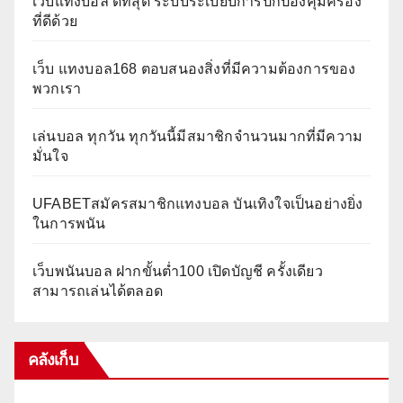
เว็บแทงบอล ดีที่สุด ระบบระเบียบการปกป้องคุ้มครอง
ที่ดีด้วย
เว็บ แทงบอล168 ตอบสนองสิ่งที่มีความต้องการของ
พวกเรา
เล่นบอล ทุกวัน ทุกวันนี้มีสมาชิกจำนวนมากที่มีความ
มั่นใจ
UFABETสมัครสมาชิกแทงบอล บันเทิงใจเป็นอย่างยิ่ง
ในการพนัน
เว็บพนันบอล ฝากขั้นต่ำ100 เปิดบัญชี ครั้งเดียว
สามารถเล่นได้ตลอด
คลังเก็บ