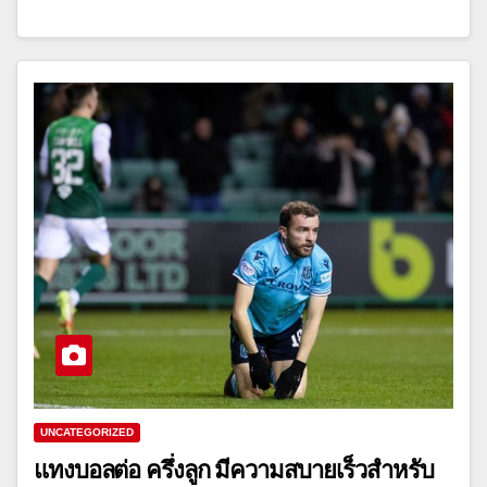
UNCATEGORIZED
แทงบอลต่อ ครึ่งลูก มีความสบายเร็วสำหรับ