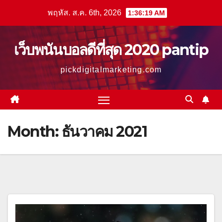
Skip
พฤหัส. ส.ค. 6th, 2026
1:36:20 AM
to
content
เว็บพนันบอลดีที่สุด 2020 pantip
pickdigitalmarketing.com
Month:
ธันวาคม 2021