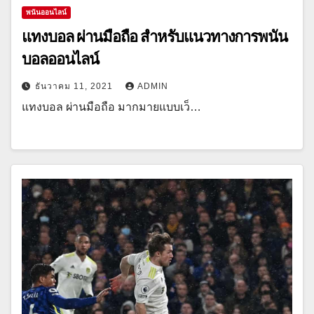
พนันออนไลน์
แทงบอล ผ่านมือถือ สำหรับแนวทางการพนัน
บอลออนไลน์
ธันวาคม 11, 2021
ADMIN
แทงบอล ผ่านมือถือ มากมายแบบเว็…