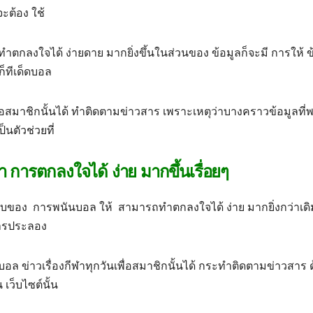
จะต้อง ใช้
ลงใจได้ ง่ายดาย มากยิ่งขึ้นในส่วนของ ข้อมูลก็จะมี การให้ ข
็ทีเด็ดบอล
เพื่อสมาชิกนั้นได้ ทำติดตามข่าวสาร เพราะเหตุว่าบางคราวข้อมูลที่
็นตัวช่วยที่
การตกลงใจได้ ง่าย มากขึ้นเรื่อยๆ
ะกอบของ การพนันบอล ให้ สามารถทำตกลงใจได้ ง่าย มากยิ่งกว่าเด
การประลอ
ง
อล ข่าวเรื่องกีฬาทุกวันเพื่อสมาชิกนั้นได้ กระทำติดตามข่าวสาร 
 เว็บไซต์นั้น