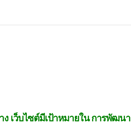
ง เว็บไซต์มีเป้าหมายใน การพัฒนา