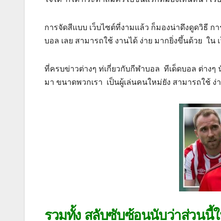
การจัดสีแบบ เว็บไซต์ที่งามแล้ว ก็มองน่าดึงดูดวิธี กา
บอล เลย สามารถใช้ งานได้ ง่าย มากยิ่งขึ้นด้วย ใน
ที่ครบข่าวต่างๆ ท่เกี่ยวกับกีฬาบอล ทีเด็ดบอล ต่าง
มา ขนาดพวกเรา เป็นผู้เล่นคนใหม่ยัง สามารถใช้ ง่
รวมทั้ง สลับซับซ้อนนับว่าส่วน