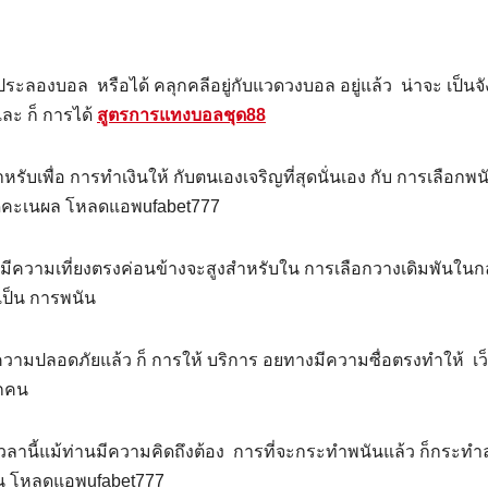
รประลองบอล หรือได้ คลุกคลีอยู่กับแวดวงบอล อยู่แล้ว น่าจะ เป็นจ
และ ก็ การได้
สูตรการแทงบอลชุด88
รับเพื่อ การทำเงินให้ กับตนเองเจริญที่สุดนั่นเอง กับ การเลือกพน
รคาดคะเนผล โหลดแอพufabet777
จะมีความเที่ยงตรงค่อนข้างจะสูงสำหรับใน การเลือกวางเดิมพันในกล
 เป็น การพนัน
ความปลอดภัยแล้ว ก็ การให้ บริการ อยทางมีความซื่อตรงทำให้ เว
ากคน
ลานี้แม้ท่านมีความคิดถึงต้อง การที่จะกระทำพนันแล้ว ก็กระทำ
่าน โหลดแอพufabet777