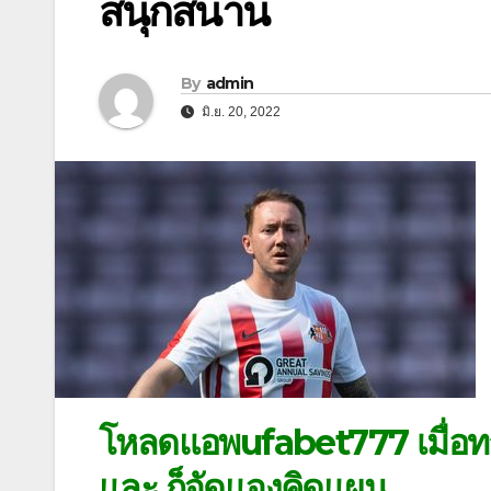
สนุกสนาน
By
admin
มิ.ย. 20, 2022
โหลดแอพufabet777 เมื่อทา
และ ก็จัดแจงคิดแผน