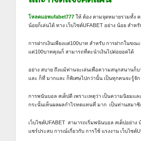
โหลดแอพufabet777
ให้ ต้อง ตามจุดหมายรวมทั้ง ค
น้อยก็เล่นได้ ทาง เว็บไซต์UFABET อย่าง น้อย สำหรับ
การฝากเงินเพียงแต่100บาท สำหรับ การฝากในขณะที่
แค่100บาทคุณก็ สามารถที่ตะนำเงินไปต่อยอดได้
อย่าง สบาย ถึงแม้ท่านจะเล่นเพื่อความสนุกสนานก็บ
และ ก็ที่ มากและ ก็พิเศษไปกว่านั้น เป็นทุกคนจะรู้
การพนันบอล สเต็ปดี เพราะเหตุว่า เป็นความนิยมและ ก
กระนั้นเห็นผลผลกำไรทดแทนที่ มาก เป็นท่านสมาชิ
เว็บไซต์UFABET สามารถเริ่มพนันบอล สเต็ปอย่าง น้
แชร์ประสบ การณ์เกี่ยวกับ การใช้ แรงงาน เว็บไซต์U