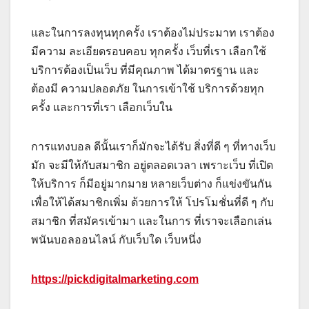
และในการลงทุนทุกครั้ง เราต้องไม่ประมาท เราต้อง
มีความ ละเอียดรอบคอบ ทุกครั้ง เว็บที่เรา เลือกใช้
บริการต้องเป็นเว็บ ที่มีคุณภาพ ได้มาตรฐาน และ
ต้องมี ความปลอดภัย ในการเข้าใช้ บริการด้วยทุก
ครั้ง และการที่เรา เลือกเว็บใน
การแทงบอล ดีนั้นเราก็มักจะได้รับ สิ่งที่ดี ๆ ที่ทางเว็บ
มัก จะมีให้กับสมาชิก อยู่ตลอดเวลา เพราะเว็บ ที่เปิด
ให้บริการ ก็มีอยู่มากมาย หลายเว็บต่าง ก็แข่งขันกัน
เพื่อให้ได้สมาชิกเพิ่ม ด้วยการให้ โปรโมชั่นที่ดี ๆ กับ
สมาชิก ที่สมัครเข้ามา และในการ ที่เราจะเลือกเล่น
พนันบอลออนไลน์ กับเว็บใด เว็บหนึ่ง
https://pickdigitalmarketing.com