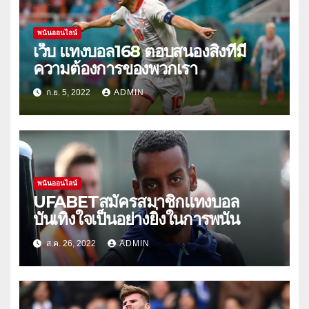
พนันออนไลน์
เว็บ แทงบอล168 ตอบสนองสิ่งที่มี
ความต้องการของพวกเรา
ก.ย. 5, 2022
ADMIN
พนันออนไลน์
UFABETสมัครสมาชิกแทงบอล
บันเทิงใจเป็นอย่างยิ่งในการพนัน
ส.ค. 26, 2022
ADMIN