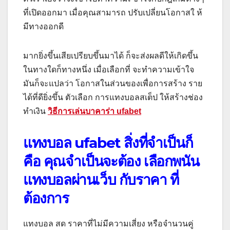
ที่เปิดออกมา เมื่อคุณสามารถ ปรับเปลี่ยนโอกาสใ ห้
มีทางออกดี
มากยิ่งขึ้นเสียเปรียบขึ้นมาได้ ก็จะส่งผลดีให้เกิดขึ้น
ในทางใดก็ทางหนึ่ง เมื่อเลือกที่ จะทำความเข้าใจ
มันก็จะแปลว่า โอกาสในส่วนของเพื่อการสร้าง ราย
ได้ที่ดียิ่งขึ้น ตัวเลือก การแทงบอลสเต็ป ให้สร้างช่อง
ทำเงิน
วิธีการเล่นบาคาร่า ufabet
แทงบอล ufabet สิ่งที่จำเป็นก็
คือ คุณจำเป็นจะต้อง เลือกพนัน
แทงบอลผ่านเว็บ กับราคา ที่
ต้องการ
แทงบอล สด ราคาที่ไม่มีความเสี่ยง หรือจำนวนคู่