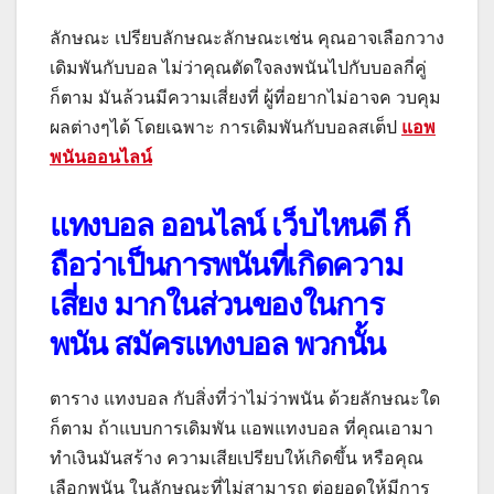
ลักษณะ เปรียบลักษณะลักษณะเช่น คุณอาจเลือกวาง
เดิมพันกับบอล ไม่ว่าคุณตัดใจลงพนันไปกับบอลกี่คู่
ก็ตาม มันล้วนมีความเสี่ยงที่ ผู้ที่อยากไม่อาจค วบคุม
ผลต่างๆได้ โดยเฉพาะ การเดิมพันกับบอลสเต็ป
แอพ
พนันออนไลน์
แทงบอล ออนไลน์ เว็บไหนดี ก็
ถือว่าเป็นการพนันที่เกิดความ
เสี่ยง มากในส่วนของในการ
พนัน สมัครแทงบอล พวกนั้น
ตาราง แทงบอล กับสิ่งที่ว่าไม่ว่าพนัน ด้วยลักษณะใด
ก็ตาม ถ้าแบบการเดิมพัน แอพแทงบอล ที่คุณเอามา
ทำเงินมันสร้าง ความเสียเปรียบให้เกิดขึ้น หรือคุณ
เลือกพนัน ในลักษณะที่ไม่สามารถ ต่อยอดให้มีการ