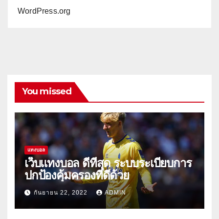
WordPress.org
You missed
แทงบอล
เว็บแทงบอล ดีที่สุด ระบบระเบียบการ
ปกป้องคุ้มครองที่ดีด้วย
กันยายน 22, 2022
ADMIN