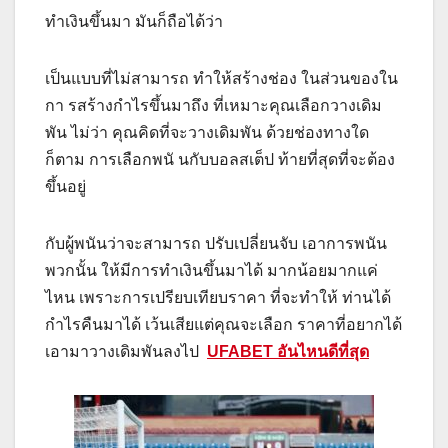
ทำเงินขึ้นมา มันก็ถือได้ว่า
เป็นแบบที่ไม่สามารถ ทำให้สร้างช่อง ในส่วนของใน
กา รสร้างกำไรขึ้นมาถึง ที่เหมาะคุณเลือกวางเดิม
พัน ไม่ว่า คุณคิดที่จะวางเดิมพัน ด้วยช่องทางใด
ก็ตาม การเลือกพนั นกับบอลสเต็ป ท้ายที่สุดที่จะต้อง
ขึ้นอยู่
กับผู้พนันว่าจะสามารถ ปรับเปลี่ยนจับ เอาการพนัน
พวกนั้น ให้มีการทำเงินขึ้นมาได้ มากน้อยมากแค่
ไหน เพราะการเปรียบเทียบราคา ที่จะทำให้ ท่านได้
กำไรคืนมาได้ เว้นเสียแต่คุณจะเลือก ราคาที่อยากได้
เอามาวางเดิมพันลงไป
UFABET อันไหนดีที่สุด