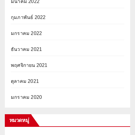
มีนาคม 2022
กุมภาพันธ์ 2022
มกราคม 2022
ธันวาคม 2021
พฤศจิกายน 2021
ตุลาคม 2021
มกราคม 2020
หมวดหมู่