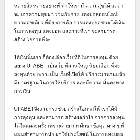
หลายสิ่ง หลายอย่างที่ ทำให้เรามี ความสุขได้ แต่ถ้า
จะ เอาความสุขมา รวมกับการ แทงบอลออนไลน์
ความสุขเดียว ที่ต้องการคือ การแทงบอลชนะ ได้เงิน
ในการลงทุน แทงบอล และการที่เรา จะสามารถ
สร้าง โอกาสที่จะ
ได้เงินนั้นเรา ก็ต้องเลือกเว็บ ที่ดีในการลงทุน ด้วย
อย่าง UFABET เป็นเว็บ ที่ส่วนใหญ่ นิยมเลือก ที่จะ
ลงทุนด้วย เพราะเป็น เว็บที่เปิดให้ บริการมานานแล้ว
มีมาตรฐาน ในการให้บริการ และมีความ มั่นคงทาง
การเงิน
UFABETจึงสามารถช่วย สร้างโอกาสให้ เราได้มี
การลุงทุน และสามารถ สร้างผลกำไร จากการลงทุน
ได้ในแต่ละครั้ง เพราะด้วย การศึกษาข้อมูล ต่าง ๆ ที่
แม่นยำสามารถนำ มาใช้ประโยชน์ ในการแทงบอล