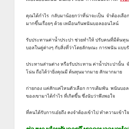
คุณได้กำไร กลับมาน้อยกว่าที่น่าจะเป็น จำต้องเลือก พน
มากขึ้นเรื่อยๆ ด้วย เหมือนกัน
พนันบอลออนไลน์
รับประทานค่าน้ำประปา ช่วยทำให้ ปรับคนที่มีต้นทุน ป
บอลในคู่ต่างๆ กับสิ่งที่ว่าโดยลักษณะ การพนัน แบบร
ประทานส่านต่าง หรือรับประทาน ค่าน้ำประปานั้น จำ
โน่น ถือได้ว่ายิ่งคุณมี ต้นทุนมากมาย สักมากมาย
ก่ายกอง แค่สักแค่ไหนตัวเลือก การเดิมพัน พนันบอลอ
ของเขามาได้กำไร ที่เกิดขึ้น ซึ่งนับว่าพึงพอใจ
ที่คนได้รับการเอ๋ยถึง คงจำต้องเข้าไป ทำความเข้าใจ 