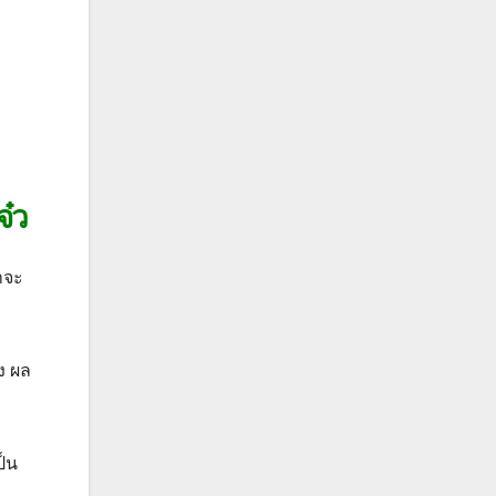
๋ว
าจะ
ง ผล
ป็น