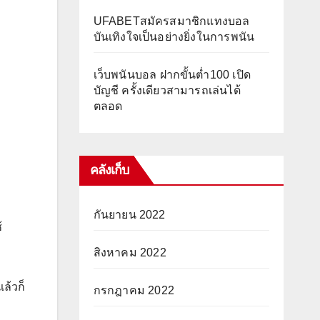
UFABETสมัครสมาชิกแทงบอล
บันเทิงใจเป็นอย่างยิ่งในการพนัน
เว็บพนันบอล ฝากขั้นต่ำ100 เปิด
บัญชี ครั้งเดียวสามารถเล่นได้
ตลอด
คลังเก็บ
กันยายน 2022
้
สิงหาคม 2022
ล้วก็
กรกฎาคม 2022