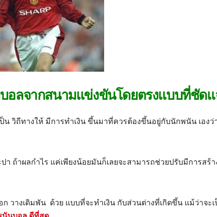
ยบอลจากสนามแข่งขันโดยตรงแบบที่ชัดแจ
วิถีทางให้ มีการทำเงิน ขึ้นมาที่ควรต้องขึ้นอยู่กับนักพนัน เองว่
ะปา ถ้าผลกำไร แค่เพียงน้อยมันก็เลยจะสามารถช่วยปรับมีการสร้า
วางเดิมพัน ด้วย แบบที่จะทำเงิน กับส่วนต่างที่เกิดขึ้น แม้ว่าจะเ
พนันบอล ดีที่สุด