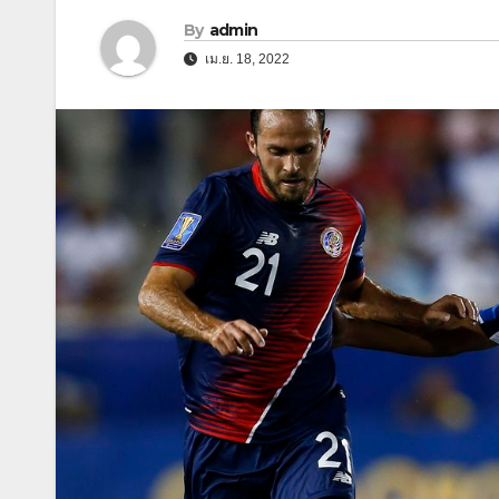
By
admin
เม.ย. 18, 2022