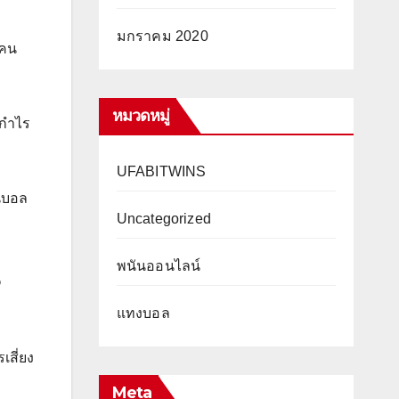
มกราคม 2020
้คน
หมวดหมู่
บกำไร
UFABITWINS
ันบอล
Uncategorized
พนันออนไลน์
แทงบอล
เสี่ยง
Meta