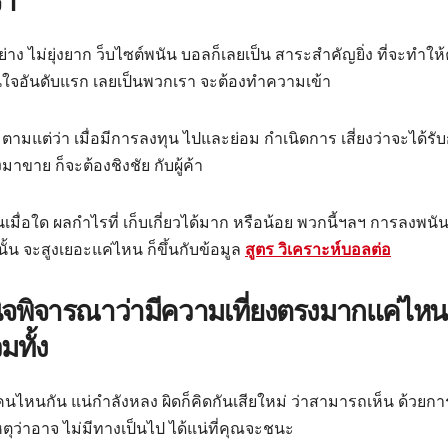
รา
ง ไม่ยุ่งยาก ว็บไซต์พนัน บอลก็เลยเป็น สาระสำคัญยิ่ง ที่จะทำให
มั่นใจอันดับแรก เลยเป็นพวกเรา จะต้องทำความเข้า
ตามแต่ว่า เมื่อมีการลงทุน ไปและย่อม กำเนิดการ เสี่ยงว่าจะได้รั
าขาย ก็จะต้องชิงชัย กับผู้ค้า
เมื่อใด ผลกำไรที่ เก็บเกี่ยวได้มาก หรือน้อย พวกนี้ฯลฯ การลงพน
้น จะสูงเยอะแค่ไหน ก็ขึ้นกับข้อมูล
สูตร วิเคราะห์บอลต่อ
ิจพิจารณาว่ามีความเที่ยงตรงมากแค่ไหน
มทั้ง
าคนไหนกัน แน่กำลังหลง ผิดก็คิดกันเสียใหม่ ว่าสามารถเห็น ด้วยการ
เหตุว่าอาจ ไม่มีทางเป็นไป ได้แน่ที่คุณจะชนะ