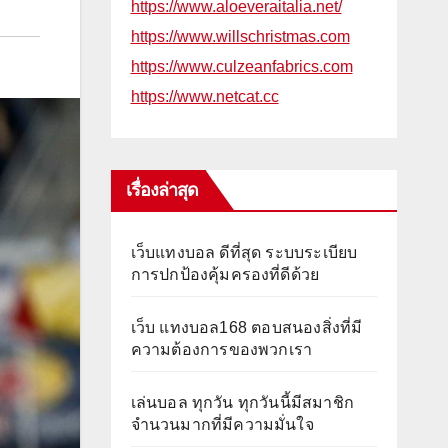
https://www.aloeveraitalia.net/
https://www.willschristmas.com
https://www.culzeanfabrics.com
https://www.netcat.cc
เรื่องล่าสุด
เว็บแทงบอล ดีที่สุด ระบบระเบียบ
การปกป้องคุ้มครองที่ดีด้วย
เว็บ แทงบอล168 ตอบสนองสิ่งที่มี
ความต้องการของพวกเรา
เล่นบอล ทุกวัน ทุกวันนี้มีสมาชิก
จำนวนมากที่มีความมั่นใจ