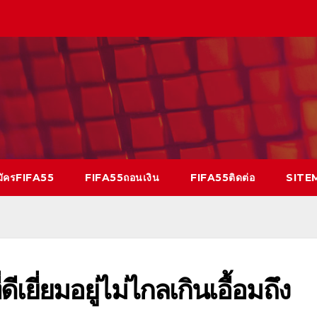
มัครFIFA55
FIFA55ถอนเงิน
FIFA55ติดต่อ
SITE
เยี่ยมอยู่ไม่ไกลเกินเอื้อมถึง