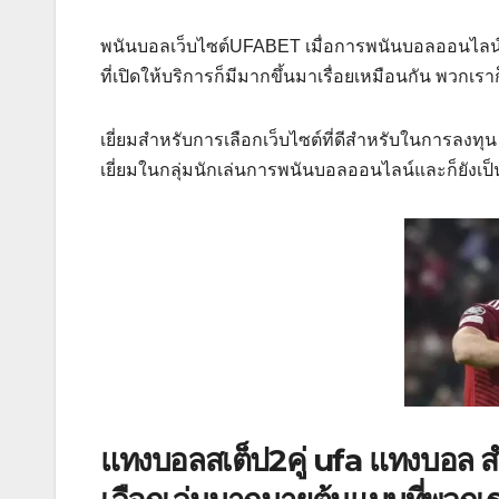
พนันบอลเว็บไซต์UFABET เมื่อการพนันบอลออนไลน์มีชื่อ
ที่เปิดให้บริการก็มีมากขึ้นมาเรื่อยเหมือนกัน พวกเ
เยี่ยมสำหรับการเลือกเว็บไซต์ที่ดีสำหรับในการลงทุน 
เยี่ยมในกลุ่มนักเล่นการพนันบอลออนไลน์และก็ยังเป
แทงบอลสเต็ป2คู่ ufa แทงบอล ส