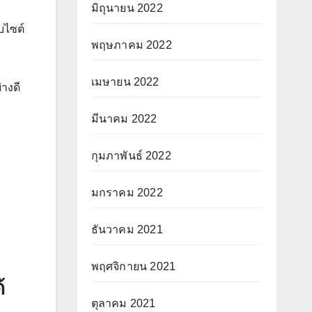
มิถุนายน 2022
บไซต์
พฤษภาคม 2022
เมษายน 2022
่างดี
มีนาคม 2022
กุมภาพันธ์ 2022
มกราคม 2022
ธันวาคม 2021
พฤศจิกายน 2021
้
ตุลาคม 2021