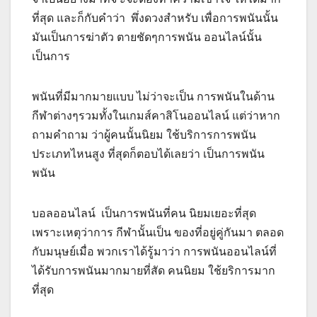
ที่สุด และก็กับคำว่า พึ่งดวงสำหรับ เพื่อการพนันนั้น
มันเป็นการฆ่าตัว ตายชัดๆการพนัน ออนไลน์นั้น
เป็นการ
พนันที่มีมากมายแบบ ไม่ว่าจะเป็น การพนันในด้าน
กีฬาต่างๆรวมทั้งในเกมส์คาสิโนออนไลน์ แต่ว่าหาก
ถามคำถาม ว่าผู้คนนั้นนิยม ใช้บริการการพนัน
ประเภทไหนสูง ที่สุดก็ตอบได้เลยว่า เป็นการพนัน
พนัน
บอลออนไลน์ เป็นการพนันที่คน นิยมเยอะที่สุด
เพราะเหตุว่าการ กีฬานั้นเป็น ของที่อยู่คู่กันมา ตลอด
กับมนุษย์เมื่อ พวกเราได้รู้มาว่า การพนันออนไลน์ที่
ได้รับการพนันมากมายที่สัด คนนิยม ใช้ยริการมาก
ที่สุด