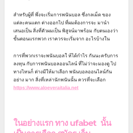
สำหรับผู้ที่ พึ่งจะเริ่มการพนันบอล ซึ่งกลเม็ด ของ
แต่ละคนแตก ต่างออกไป ที่ผมต้องการจะ มานำ
เสนอเป็น สิ่งที่ตัวผมเป็น พิสูจน์มาพร้อม กับตนเองว่า
ขั้นตอนแรกพวก เราควรจะเริ่มจาก อะไรบ้างใน
การที่พวกเราจะพนันบอลใ ห้ได้กำไร กันนะครับการ
ลงทุน กับการพนันบอลออนไลน์ ที่ไม่ว่าจะมองดู ไป
ทางไหนก็ ต่างมีให้มาเลือก พนันบอลออนไลน์กัน
อย่าง มาก สิ่งที่เหล่านักพนันนั้น ควรที่จะเลือก
https://www.aloeveraitalia.net
ในอย่างแรก ทาง ufabet นั้น