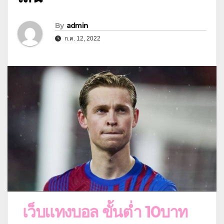
By
admin
ก.ค. 12, 2022
เว็บแทงบอล ขั้นต่ำ 10บาท