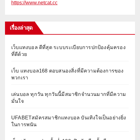
https://www.netcat.cc
เรื่องล่าสุด
เว็บแทงบอล ดีที่สุด ระบบระเบียบการปกป้องคุ้มครอง
ที่ดีด้วย
เว็บ แทงบอล168 ตอบสนองสิ่งที่มีความต้องการของ
พวกเรา
เล่นบอล ทุกวัน ทุกวันนี้มีสมาชิกจำนวนมากที่มีความ
มั่นใจ
UFABETสมัครสมาชิกแทงบอล บันเทิงใจเป็นอย่างยิ่ง
ในการพนัน