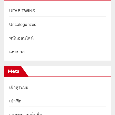
UFABITWINS
Uncategorized
พนันออนไลน์
แทงบอล
Meta
เข้าสู่ระบบ
เข้าฟีด
แสดงความเห็นฟีด