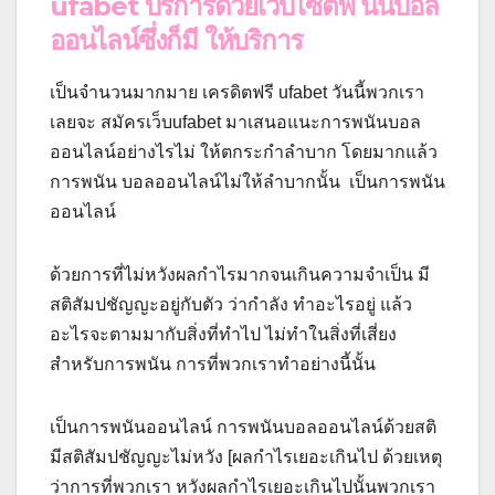
ufabet บริการด้วยเว็บไซต์พ นันบอล
ออนไลน์ซึ่งก็มี ให้บริการ
เป็นจำนวนมากมาย เครดิตฟรี ufabet วันนี้พวกเรา
เลยจะ สมัครเว็บufabet มาเสนอแนะการพนันบอล
ออนไลน์อย่างไรไม่ ให้ตกระกำลำบาก โดยมากแล้ว
การพนัน บอลออนไลน์ไม่ให้ลำบากนั้น เป็นการพนัน
ออนไลน์
ด้วยการที่ไม่หวังผลกำไรมากจนเกินความจำเป็น มี
สติสัมปชัญญะอยู่กับตัว ว่ากำลัง ทำอะไรอยู่ แล้ว
อะไรจะตามมากับสิ่งที่ทำไป ไม่ทำในสิ่งที่เสี่ยง
สำหรับการพนัน การที่พวกเราทำอย่างนี้นั้น
เป็นการพนันออนไลน์ การพนันบอลออนไลน์ด้วยสติ
มีสติสัมปชัญญะไม่หวัง [ผลกำไรเยอะเกินไป ด้วยเหตุ
ว่าการที่พวกเรา หวังผลกำไรเยอะเกินไปนั้นพวกเรา