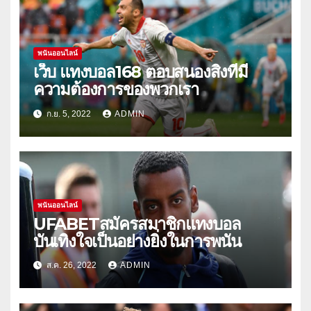
พนันออนไลน์
เว็บ แทงบอล168 ตอบสนองสิ่งที่มี
ความต้องการของพวกเรา
ก.ย. 5, 2022
ADMIN
พนันออนไลน์
UFABETสมัครสมาชิกแทงบอล
บันเทิงใจเป็นอย่างยิ่งในการพนัน
ส.ค. 26, 2022
ADMIN