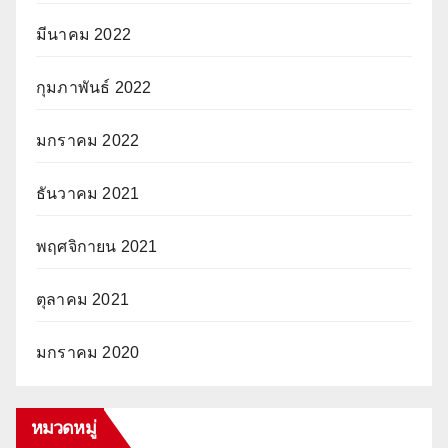
มีนาคม 2022
กุมภาพันธ์ 2022
มกราคม 2022
ธันวาคม 2021
พฤศจิกายน 2021
ตุลาคม 2021
มกราคม 2020
หมวดหมู่