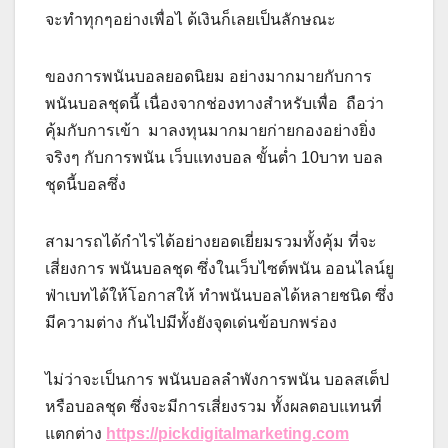
จะทำทุกๆอย่างเพื่อไ ด้เงินก็เลยเป็นลักษณะ
ของการพนันบอลยอดนิยม อย่างมากมายกับการ
พนันบอลชุดนี้ เนื่องจากช่องทางสำหรับเพื่อ ถือว่า
คุ้มกับการเข้า มาลงทุนมากมายก่ายกองอย่างยิ่ง
จริงๆ กับการพนัน เว็บแทงบอล ขั้นต่ำ 10บาท บอล
ชุดนี้บอลซึ่ง
สามารถได้กำไรได้อย่างยอดเยี่ยมรวมทั้งคุ้ม ที่จะ
เสี่ยงการ พนันบอลชุด ซึ่งในเว็บไซต์พนัน ออนไลน์ยู
ฟ่าเบทได้ให้โอกาสให้ ทำพนันบอลได้หลายชนิด ซึ่ง
มีความต่าง กันไปมีทั้งยังจุดเด่นข้อบกพร่อง
ไม่ว่าจะเป็นการ พนันบอลลำพังการพนัน บอลสเต็ป
หรือบอลชุด ซึ่งจะมีการเสี่ยงรวม ทั้งผลตอบแทนที่
แตกต่าง
https://pickdigitalmarketing.com