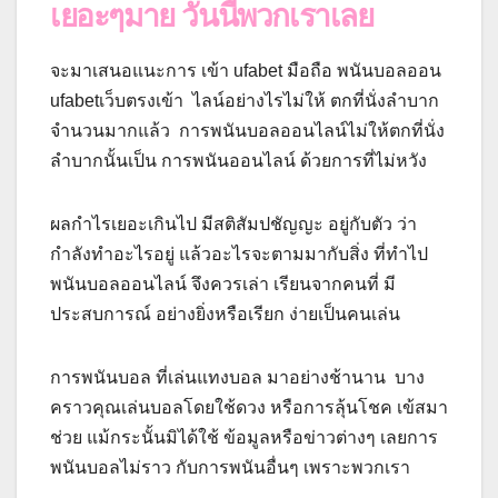
เยอะๆมาย วันนี้พวกเราเลย
จะมาเสนอแนะการ เข้า ufabet มือถือ พนันบอลออน
ufabetเว็บตรงเข้า ไลน์อย่างไรไม่ให้ ตกที่นั่งลำบาก
จำนวนมากแล้ว การพนันบอลออนไลน์ไม่ให้ตกที่นั่ง
ลำบากนั้นเป็น การพนันออนไลน์ ด้วยการที่ไม่หวัง
ผลกำไรเยอะเกินไป มีสติสัมปชัญญะ อยู่กับตัว ว่า
กำลังทำอะไรอยู่ แล้วอะไรจะตามมากับสิ่ง ที่ทำไป
พนันบอลออนไลน์ จึงควรเล่า เรียนจากคนที่ มี
ประสบการณ์ อย่างยิ่งหรือเรียก ง่ายเป็นคนเล่น
การพนันบอล ที่เล่นแทงบอล มาอย่างช้านาน บาง
คราวคุณเล่นบอลโดยใช้ดวง หรือการลุ้นโชค เข้สมา
ช่วย แม้กระนั้นมิได้ใช้ ข้อมูลหรือข่าวต่างๆ เลยการ
พนันบอลไม่ราว กับการพนันอื่นๆ เพราะพวกเรา