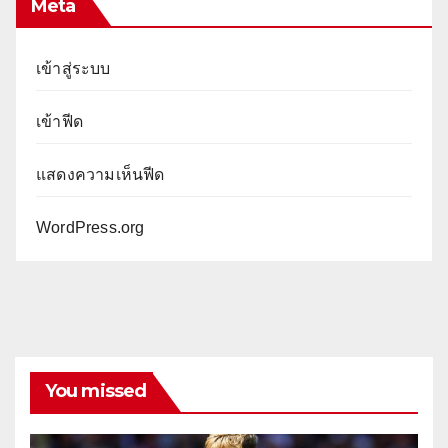
Meta
เข้าสู่ระบบ
เข้าฟีด
แสดงความเห็นฟีด
WordPress.org
You missed