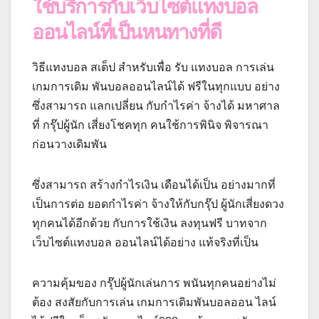
ใช้บริการกับเว็บไซต์แทงบอล
ออนไลน์ที่เป็นหนทางที่ดี
วิธีแทงบอล สเต็ป สำหรับเพื่อ รับ แทงบอล การเล่น
เกมการเดิม พันบอลออนไลน์ได้ ฟรีในทุกแบบ อย่าง
ซึ่งสามารถ แลกเปลี่ยน กับกำไรค่า จ้างได้ มหาศาล
ที่ กรุ๊ปผู้นัก เสี่ยงโชคทุก คนใช้การพินิจ พิจารณา
ก่อนวางเดิมพัน
ซึ่งสามารถ สร้างกำไรเงิน เดือนได้เป็น อย่างมากที่
เป็นการต่อ ยอดกำไรค่า จ้างให้กับกรุ๊ป ผู้นักเสี่ยงดวง
ทุกคนได้อีกด้วย กับการใช้เงิน ลงทุนฟรี บาทจาก
เว็บไซต์แทงบอล ออนไลน์ได้อย่าง แท้จริงที่เป็น
ความคุ้มของ กรุ๊ปผู้นักเล่นการ พนันทุกคนอย่างไม่
ต้อง สงสัยกับการเล่น เกมการเดิมพันบอลออน ไลน์