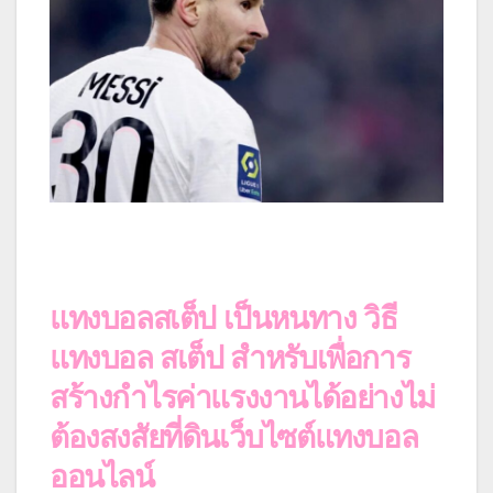
แทงบอลสเต็ป เป็นหนทาง วิธี
แทงบอล สเต็ป สำหรับเพื่อการ
สร้างกำไรค่าแรงงานได้อย่างไม่
ต้องสงสัยที่ดินเว็บไซต์แทงบอล
ออนไลน์