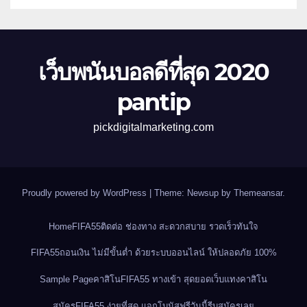
เว็บพนันบอลดีที่สุด 2020
pantip
pickdigitalmarketing.com
Proudly powered by WordPress
|
Theme: Newsup by
Themeansar
.
Home
FIFA55ติดต่อ ช่องทาง สะดวกสบาย รวดเร็วทันใจ
FIFA55ถอนเงิน ไม่มีขั้นต่ำ ด้วยระบบออนไลน์ ให้ปลอดภัย 100%
Sample Page
คาสิโนFIFA55 ทางเข้า สุดยอดเว็บแทงคาสิโน
สมัครFIFA55 ง่ายที่สุด แจกโบนัสฟรีวันนี้รีบสมัครเลย