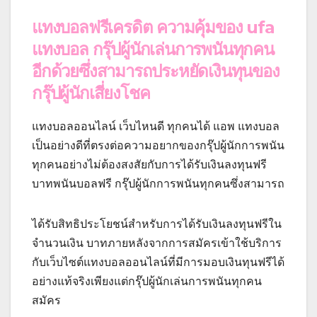
แทงบอลฟรีเครดิต ความคุ้มของ ufa
แทงบอล กรุ๊ปผู้นักเล่นการพนันทุกคน
อีกด้วยซึ่งสามารถประหยัดเงินทุนของ
กรุ๊ปผู้นักเสี่ยงโชค
แทงบอลออนไลน์ เว็บไหนดี ทุกคนได้ แอพ แทงบอล
เป็นอย่างดีที่ตรงต่อความอยากของกรุ๊ปผู้นักการพนัน
ทุกคนอย่างไม่ต้องสงสัยกับการได้รับเงินลงทุนฟรี
บาทพนันบอลฟรี กรุ๊ปผู้นักการพนันทุกคนซึ่งสามารถ
ได้รับสิทธิประโยชน์สำหรับการได้รับเงินลงทุนฟรีใน
จำนวนเงิน บาทภายหลังจากการสมัครเข้าใช้บริการ
กับเว็บไซต์แทงบอลออนไลน์ที่มีการมอบเงินทุนฟรีได้
อย่างแท้จริงเพียงแต่กรุ๊ปผู้นักเล่นการพนันทุกคน
สมัคร