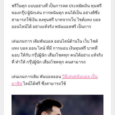
ฟรีในทุก แบบอย่างที่ เป็นการลด ประหยัดเงิน ทุนฟรี
ของกรุ๊ป ผู้นักเล่น การพนันทุก คนได้เป็น อย่างดีซึ่ง
สามารถใช้เงิน ลงทุนฟรี บาทจากเว็บ ไซต์แทง บอล
ออนไลน์ได้ อย่างแท้จริง พนันบอลฟรี เป็นการ
เล่นเกมการ เดิมพันบอล ออนไลน์ด้านใน เว็บ ไซต์
แทง บอล ออน ไลน์ ที่มี การมอบ เงินทุนฟรี บาทที่
มอบ ให้กับ กรุ๊ปผู้นัก เสี่ยงโชคทุก คนได้อย่าง แท้จริง
ที่ ทำให้ กรุ๊ปผู้นัก เสี่ยงโชคทุก คนสามารถ
เล่นเกมการเดิม พันบอลออน
วิธีเล่นพนันบอล เป็น
อาชีพ
ไลน์ได้ฟรี ซึ่งสามารถใช้