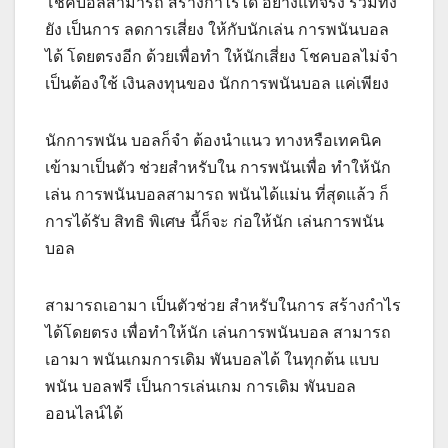
โชคบอลสามารถ สร้างกำไรได้ อย่างแท้จริง รวมทั้ง
ยัง เป็นการ ลดการเสี่ยง ให้กับนักเล่น การพนันบอล
ได้ โดยตรงอีก ด้วยเพื่อทำ ให้นักเสี่ยง โชคบอลไม่จำ
เป็นต้องใช้ เงินลงทุนของ นักการพนันบอล แค่เพียง
นักการพนัน บอลก็จำ ต้องนำแนว ทางหรือเทคนิค
เข้ามาเป็นตัว ช่วยสำหรับใน การพนันเพื่อ ทำให้นัก
เล่น การพนันบอลสามารถ พนันได้แม่น ที่สุดแล้ว ก็
การได้รับ สิทธิ พิเศษ นี้ก็จะ ก่อให้นัก เล่นการพนัน
บอล
สามารถเอามา เป็นตัวช่วย สำหรับในการ สร้างกำไร
ได้โดยตรง เพื่อทำให้นัก เล่นการพนันบอล สามารถ
เอามา พนันเกมการเดิม พันบอลได้ ในทุกต้น แบบ
พนัน บอลฟรี เป็นการเล่นเกม การเดิม พันบอล
ออนไลน์ได้