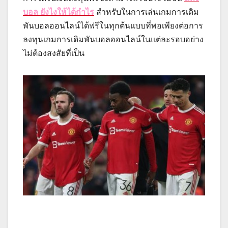
บอล ยังไงให้ได้กำไร
สำหรับในการเล่นเกมการเดิม
พันบอลออนไลน์ได้ฟรีในทุกต้นแบบที่พอเพียงต่อการ
ลงทุนเกมการเดิมพันบอลออนไลน์ในแต่ละรอบอย่าง
ไม่ต้องสงสัยที่เป็น