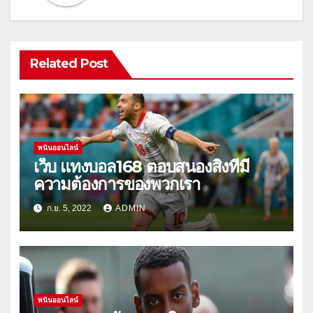
Related Post
พนันออนไลน์
เว็บ แทงบอล168 ตอบสนองสิ่งที่มี
ความต้องการของพวกเรา
ก.ย. 5, 2022
ADMIN
พนันออนไลน์