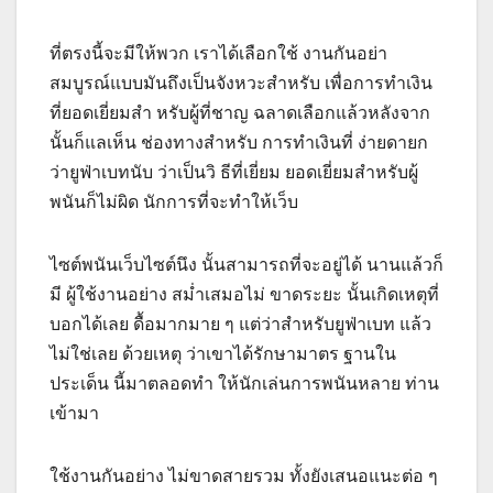
ที่ตรงนี้จะมีให้พวก เราได้เลือกใช้ งานกันอย่า
สมบูรณ์แบบมันถึงเป็นจังหวะสำหรับ เพื่อการทำเงิน
ที่ยอดเยี่ยมสำ หรับผู้ที่ชาญ ฉลาดเลือกแล้วหลังจาก
นั้นก็แลเห็น ช่องทางสำหรับ การทำเงินที่ ง่ายดายก
ว่ายูฟ่าเบทนับ ว่าเป็นวิ ธีที่เยี่ยม ยอดเยี่ยมสำหรับผู้
พนันก็ไม่ผิด นักการที่จะทำให้เว็บ
ไซต์พนันเว็บไซต์นึง นั้นสามารถที่จะอยู่ได้ นานแล้วก็
มี ผู้ใช้งานอย่าง สม่ำเสมอไม่ ขาดระยะ นั้นเกิดเหตุที่
บอกได้เลย ดื้อมากมาย ๆ แต่ว่าสำหรับยูฟ่าเบท แล้ว
ไม่ใช่เลย ด้วยเหตุ ว่าเขาได้รักษามาตร ฐานใน
ประเด็น นี้มาตลอดทำ ให้นักเล่นการพนันหลาย ท่าน
เข้ามา
ใช้งานกันอย่าง ไม่ขาดสายรวม ทั้งยังเสนอแนะต่อ ๆ