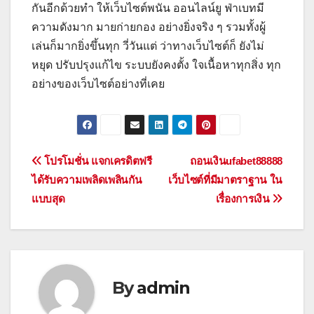
กันอีกด้วยทำ ให้เว็บไซต์พนัน ออนไลน์ยู ฟ่าเบทมี
ความดังมาก มายก่ายกอง อย่างยิ่งจริง ๆ รวมทั้งผู้
เล่นก็มากยิ่งขึ้นทุก วี่วันแต่ ว่าทางเว็บไซต์ก็ ยังไม่
หยุด ปรับปรุงแก้ไข ระบบยังคงตั้ง ใจเนื้อหาทุกสิ่ง ทุก
อย่างของเว็บไซต์อย่างที่เคย
เมนู
โปรโมชั่น แจกเครดิตฟรี
ถอนเงินufabet88888
ได้รับความเพลิดเพลินกัน
เว็บไซต์ที่มีมาตราฐาน ใน
นำทาง
แบบสุด
เรื่องการเงิน
เรื่อง
By
admin