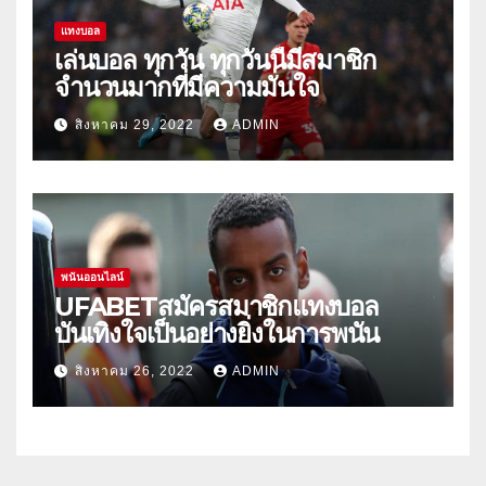
แทงบอล
เล่นบอล ทุกวัน ทุกวันนี้มีสมาชิก
จำนวนมากที่มีความมั่นใจ
สิงหาคม 29, 2022
ADMIN
พนันออนไลน์
UFABETสมัครสมาชิกแทงบอล
บันเทิงใจเป็นอย่างยิ่งในการพนัน
สิงหาคม 26, 2022
ADMIN