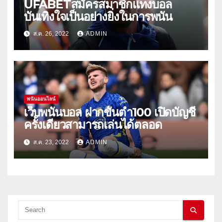
UFABETสมัครสมาชิกแทงบอล
บันเทิงใจเป็นอย่างยิ่งในการพนัน
ส.ค. 26, 2022
ADMIN
พนันออนไลน์
เว็บพนันบอล ฝากขั้นต่ำ100 เปิดบัญชี
ครั้งเดียวสามารถเล่นได้ตลอด
ส.ค. 23, 2022
ADMIN