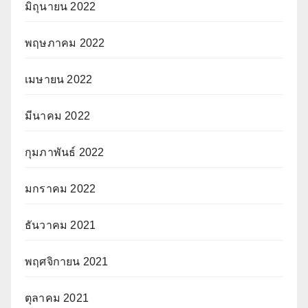
มิถุนายน 2022
พฤษภาคม 2022
เมษายน 2022
มีนาคม 2022
กุมภาพันธ์ 2022
มกราคม 2022
ธันวาคม 2021
พฤศจิกายน 2021
ตุลาคม 2021