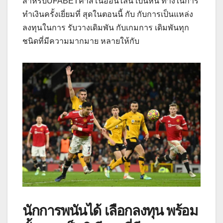
สำหรับUFABETคาสิโนออนไลน์ เป็นหน ทางในการ
ทำเงินครั้งเยี่ยมที่ สุดในตอนนี้ กับ กับการเป็นแหล่ง
ลงทุนในการ รับวางเดิมพัน กับเกมการ เดิมพันทุก
ชนิดที่มีความมากมาย หลายให้กับ
นักการพนันได้ เลือกลงทุน พร้อม