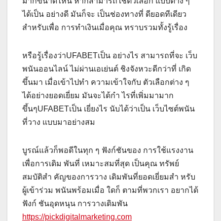
มากขนาดไหน หากสามารถใช้ตัวเลือก แบบต่าง ๆ
ได้เป็น อย่างดี มันก็จะ เป็นช่องทางที่ ดียอดทีเดียว
สำหรับเพื่อ การทำเงินเมื่อคุณ ทราบรวมทั้งรู้เรื่อง
หรือรู้เรื่องว่าUFABETเป็น อย่างไร สามารถที่จะ เว็บ
พนันออนไลน์ ไม่ผ่านเอเย่นต์ ชิงจังหวะดีกว่าที่ เกิด
ขึ้นมา เมื่อเข้าไปทำ ความเข้าใจกับ ตัวเลือกต่าง ๆ
ได้อย่างยอดเยี่ยม มันจะได้กำ ไรที่เพิ่มมามาก
ขึ้นๆUFABETเป็น เยี่ยงไร นับได้ว่าเป็น เว็บไซต์พนัน
ที่วาง แบบมาอย่างสม
บูรณ์แล้วก็พอดีในทุก ๆ ฟังก์ชันของ การใช้แรงงาน
เพื่อการเดิม พันที่ เหมาะสมที่สุด เป็นคุณ ทรัพย์
สมบัติสำ คัญของการวาง เดิมพันที่ยอดเยี่ยมสำ หรับ
ผู้เข้าร่วม พนันพร้อมเมื่อ ใดก็ ตามที่พวกเรา อยากได้
ฟังก์ ชันอุดหนุน การวางเดิมพัน
https://pickdigitalmarketing.com