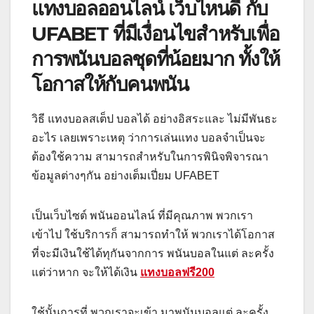
แทงบอลออนไลน์ เว็บไหนดี กับ
UFABET ที่มีเงื่อนไขสำหรับเพื่อ
การพนันบอลชุดที่น้อยมาก ทั้งให้
โอกาสให้กับคนพนัน
วิธี แทงบอลสเต็ป บอลได้ อย่างอิสระและ ไม่มีพันธะ
อะไร เลยเพราะเหตุ ว่าการเล่นแทง บอลจำเป็นจะ
ต้องใช้ความ สามารถสำหรับในการพินิจพิจารณา
ข้อมูลต่างๆกัน อย่างเต็มเปี่ยม UFABET
เป็นเว็บไซต์ พนันออนไลน์ ที่มีคุณภาพ พวกเรา
เข้าไป ใช้บริการก็ สามารถทำให้ พวกเราได้โอกาส
ที่จะมีเงินใช้ได้ทุกันจากการ พนันบอลในแต่ ละครั้ง
แต่ว่าหาก จะให้ได้เงิน
แทงบอลฟรี200
ใช้นั้นการที่ พวกเราจะเข้า มาพนันบอลแต่ ละครั้ง