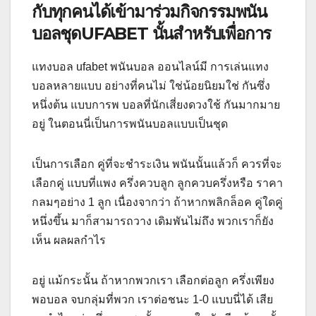
กับทุกคนได้เข้ามาร่วมกิจกรรมพนัน
บอลชุดUFABET นั้นสำหรับเพื่อการ
แทงบอล ufabet พนันบอล ออนไลน์มี การเล่นแทง
บอลหลายแบบ อย่างที่คนไม่ ใช่น้อยนิยมใช่ กันซึ่ง
หนึ่งต้น แบบการพ บอลที่นักเสี่ยงดวงใช้ กันมากมาย
อยู่ ในตอนนี่เป็นการพนันบอลแบบเป็นชุด
เป็นการเลือก คู่ที่จะชำระเงิน พนันนั้นแล้วก็ ควรที่จะ
เลือกคู่ แบบที่แพง ครึ่งควบลูก ลูกควบครึ่งหรือ ราคา
กลมๆอย่าง 1 ลูก เนื่องจากว่า ถ้าหากพลิกล็อค คู่ใดคู่
หนึ่งขึ้น มาก็สามารถวาง เดิมพันไม่ถึง พวกเราก็ยัง
เห็น ผลผลกำไร
อยู่ แม้กระนั้น ถ้าหากพวกเรา เลือกต่อลูก ครึ่งเพียง
พอบอล จบกลุ่มที่พวก เราต่อชนะ 1-0 แบบนี่ได้ เสีย