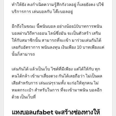
ทำให้ยัง คงกำเนิดความรู้สึกกังวลอยู่ ก็เลยยังคง ปใช้
บริการการ เล่นบอลกับ โต๊ะบอลอยู่
อีกถึงในขณะ นี้พนันบอล อย่างน้อย10บาทการพนัน
บอลผ่านวิถีทางออน ไลน์ซึ่งมัน จะเป็นตัวสร้า เสริม
ให้กับสมาชิกนั้น สามารถที่จะเข้า มาร่วมเล่นกันได้
เลยกับอัตราการ พนันลงทุน เงินเพียง 10 บาทเพียงแค่
นั้นก็สามารถ
เล่นกันได้ แล้วเป็นเว็บ ไซต์ที่มีเพียง แต่ได้ให้กับ ทุก
คนได้กล้า เข้ามาเสี่ยงดวง กันได้เลยถือว่า ไม่เป็นผล
เสียสำหรับการ เล่นแน่ๆรวมทั้ง จะก่อให้ทุกคน ไม่
หมดกระเป๋า สำหรับในการ ที่จะเข้ามาพนัน บอลอีก
ด้วย เป็นเว็บที่
แทงบอลufabet จะสร้างช่องทางให้