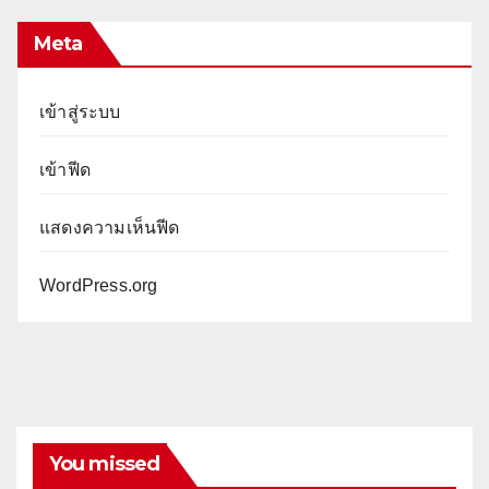
Meta
เข้าสู่ระบบ
เข้าฟีด
แสดงความเห็นฟีด
WordPress.org
You missed