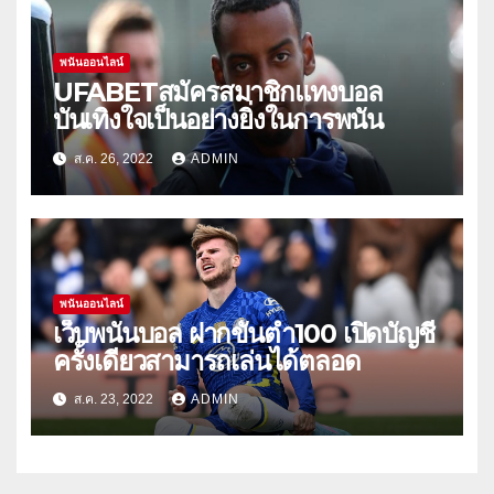
พนันออนไลน์
UFABETสมัครสมาชิกแทงบอล
บันเทิงใจเป็นอย่างยิ่งในการพนัน
ส.ค. 26, 2022
ADMIN
พนันออนไลน์
เว็บพนันบอล ฝากขั้นต่ำ100 เปิดบัญชี
ครั้งเดียวสามารถเล่นได้ตลอด
ส.ค. 23, 2022
ADMIN