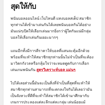
สุดให้กับ
พนันบอลออนไลน์ เว็บไหนดี แทงบอลสเต็ป สมาชิก
ทุกท่านได้เข้ามาเล่นกันได้เลยพนันบอลกันได้อย่าง
มันแน่ๆเปิดให้เลือกเล่นมากยิ่งกว่าผู้ใดกันแน่มีกลุ่ม
บอลให้เลือกเล่นกันเยอะมากๆ
แถมอีกทั้งมีการตีราคาให้บอลที่แสนจะคุ้มอีกด้วย
พร้อมที่จะทำให้สมาชิกทุกท่านนั้นไม่จำเป็นที่จะต้อง
มาวิตกกังวลหรือกลุ้มใจว่าจะหมดตูดกับการเลือก
เล่นเกมพนันกัน
สูตรวิเคราะห์บอล แม่นๆ
ไปได้เลยส่วนนี้มันจะเป็นสิ่งที่จำเป็นที่สุดที่จะทำให้
สมาชิกทุกท่านสามารถที่จะตกลงใจกันได้เลยว่ามัน
เป็นจังหวะที่ดีที่จะทำให้สมาชิกได้เข้ามาศึกษากับ
เกมการประลองแต่ละลีกแต่ละกลุ่ม เล่นน้อยแม้