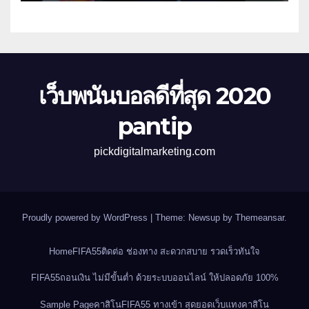
เว็บพนันบอลดีที่สุด 2020
pantip
pickdigitalmarketing.com
Proudly powered by WordPress
|
Theme: Newsup by
Themeansar
.
Home
FIFA55ติดต่อ ช่องทาง สะดวกสบาย รวดเร็วทันใจ
FIFA55ถอนเงิน ไม่มีขั้นต่ำ ด้วยระบบออนไลน์ ให้ปลอดภัย 100%
Sample Page
คาสิโนFIFA55 ทางเข้า สุดยอดเว็บแทงคาสิโน