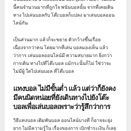
นี้คนจำนวนมากที่ถูกใจ พนันบอลนั้น จากที่เคยเดิน
ทาง ไปเล่นบอลกับ โต๊ะบอลก็แปลง มาเล่นบอลออน
ไลน์กัน
เป็นส่วนมาก แล้วก็จะขยาย ตัวกว้างขึ้นเรื่อย
เนื่องจากว่าคน โดยมากที่เล่น บอลมองเห็น แล้ว
ว่าการ เล่นบอลออนไลน์มี ความสบายมาก ยิ่งกว่า
การเดิน ทางไปที่โต๊ะบอล แม้กระนั้นก็ไม่ ใช่ว่าจะ
ไม่มีผู้ ใดไปเล่นบอล ที่โต๊ะบอล
แทงบอล ไม่มีขั้นต่ำ แล้ว แต่ว่าก็ยังคง
มีคนนิดหน่อยที่ยังเดินทางไปยังโต๊ะ
บอลเพื่อเล่นบอลเพราะว่ารู้สึกว่าการ
วิธีแทงบอล เดิมพันบอล ออนไลน์บางที ก็อาจจะยุ่ง
ยาก ไม่มีความรู้ใน เรื่องของการ เบิกชำระเงิน ก็เลย