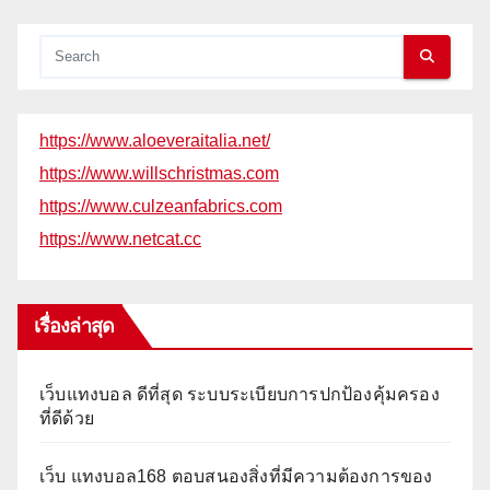
https://www.aloeveraitalia.net/
https://www.willschristmas.com
https://www.culzeanfabrics.com
https://www.netcat.cc
เรื่องล่าสุด
เว็บแทงบอล ดีที่สุด ระบบระเบียบการปกป้องคุ้มครอง
ที่ดีด้วย
เว็บ แทงบอล168 ตอบสนองสิ่งที่มีความต้องการของ