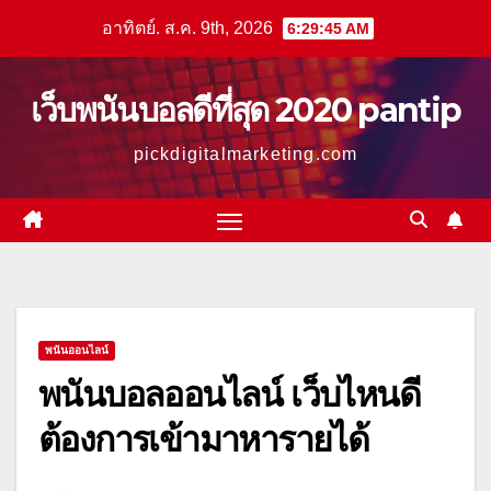
Skip
อาทิตย์. ส.ค. 9th, 2026
6:29:46 AM
to
content
เว็บพนันบอลดีที่สุด 2020 pantip
pickdigitalmarketing.com
พนันออนไลน์
พนันบอลออนไลน์ เว็บไหนดี
ต้องการเข้ามาหารายได้