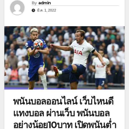
By
admin
มี.ค. 1, 2022
พนันบอลออนไลน์ เว็บไหนดี
แทงบอล ผ่านเว็บ พนันบอล
อย่างน้อย10บาท เปิดพนันต่ำ