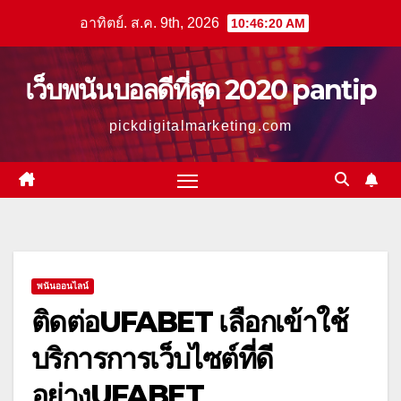
Skip
อาทิตย์. ส.ค. 9th, 2026
10:46:21 AM
to
content
เว็บพนันบอลดีที่สุด 2020 pantip
pickdigitalmarketing.com
พนันออนไลน์
ติดต่อUFABET เลือกเข้าใช้
บริการการเว็บไซต์ที่ดี
อย่างUFABET