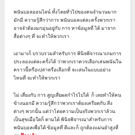
พนันบอลออนไลน์ ทั้งโดยทั่วไปของคนจำนวนมาก
มักมี ความรู้สึกว่าการ พนันบอลแต่ละครั้งพวกเรา
อาจจำต้องมกมุ่นอยู่กับ การ หาข้อมูลที่ ได้ มาจาก
สื่อต่างๆ ที่ จะทำให้พวกเรา
เอามาเก็ บรวบรวมสำหรับการ พินิจพิจารณาเกมการ
ประลองแต่ละครั้งได้ ว่าพวกเราควรเลือกเล่นพนันใน
คราวนี้หรือเปล่าหรือเลือกที่ จะเล่นในแบบอย่าง
ไหนที่ จะทำให้พวกเรา
ไม่ เสี่ยงกับ การ สูญเสียผลกำไรไปได้ ก็ เลยทำให้คน
ข้างนอกมี ความรู้สึกว่าพวกเราต้องเครียดกับ สิ่ง
ต่างๆ พวกนั้น แต่ว่าโดยความเป็นจริงพวกเราล้วน
เป็นสุขเมื่อใดก็ ตามได้ พินิจพิจารณาสำหรับการ
พนันบอลเพื่อได้ ข้อมูลที่ ดีและก็ ถูกต้องแม่นยำสูงที่