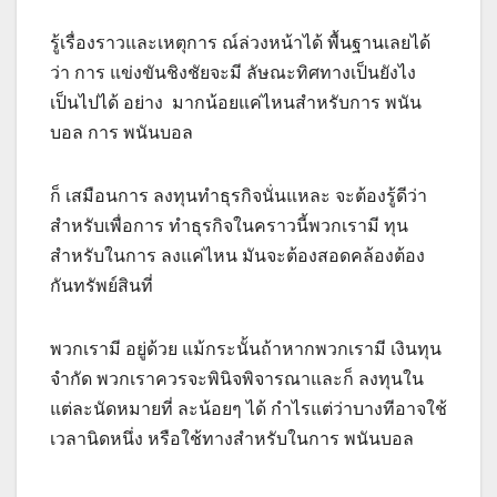
รู้เรื่องราวและเหตุการ ณ์ล่วงหน้าได้ พื้นฐานเลยได้
ว่า การ แข่งขันชิงชัยจะมี ลัษณะทิศทางเป็นยังไง
เป็นไปได้ อย่าง มากน้อยแค่ไหนสำหรับการ พนัน
บอล การ พนันบอล
ก็ เสมือนการ ลงทุนทำธุรกิจนั่นแหละ จะต้องรู้ดีว่า
สำหรับเพื่อการ ทำธุรกิจในคราวนี้พวกเรามี ทุน
สำหรับในการ ลงแค่ไหน มันจะต้องสอดคล้องต้อง
กันทรัพย์สินที่
พวกเรามี อยู่ด้วย แม้กระนั้นถ้าหากพวกเรามี เงินทุน
จำกัด พวกเราควรจะพินิจพิจารณาและก็ ลงทุนใน
แต่ละนัดหมายที่ ละน้อยๆ ได้ กำไรแต่ว่าบางทีอาจใช้
เวลานิดหนึ่ง หรือใช้ทางสำหรับในการ พนันบอล