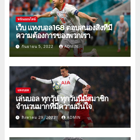
พนันออนไลน์
เว็บ แทงบอล168 ตอบสนองสิ่งที่มี
ความต้องการของพวกเรา
กันยายน 5, 2022
ADMIN
แทงบอล
เล่นบอล ทุกวัน ทุกวันนี้มีสมาชิก
จำนวนมากที่มีความมั่นใจ
สิงหาคม 29, 2022
ADMIN