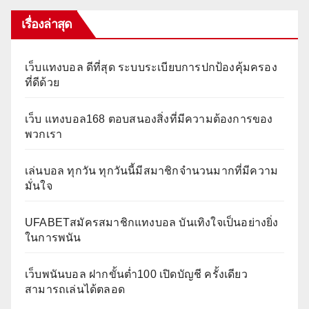
เรื่องล่าสุด
เว็บแทงบอล ดีที่สุด ระบบระเบียบการปกป้องคุ้มครอง
ที่ดีด้วย
เว็บ แทงบอล168 ตอบสนองสิ่งที่มีความต้องการของ
พวกเรา
เล่นบอล ทุกวัน ทุกวันนี้มีสมาชิกจำนวนมากที่มีความ
มั่นใจ
UFABETสมัครสมาชิกแทงบอล บันเทิงใจเป็นอย่างยิ่ง
ในการพนัน
เว็บพนันบอล ฝากขั้นต่ำ100 เปิดบัญชี ครั้งเดียว
สามารถเล่นได้ตลอด