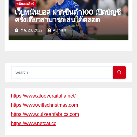
พนันออนไลน์
เว็บพนันบอล ฝากขั้นต่ำ100 เปิดบัญชี
ครั้งเดียวสามารถเล่นได้ตลอด
ส.ค. 23, 2022
ADMIN
https://www.aloeveraitalia.net/
https://www.willschristmas.com
https://www.culzeanfabrics.com
https://www.netcat.cc