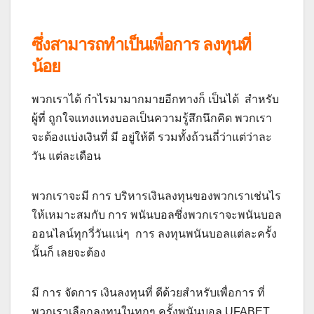
ซึ่งสามารถทำเป็นเพื่อการ ลงทุนที่
น้อย
พวกเราได้ กำไรมามากมายอีกทางก็ เป็นได้ สำหรับ
ผู้ที่ ถูกใจแทงแทงบอลเป็นความรู้สึกนึกคิด พวกเรา
จะต้องแบ่งเงินที่ มี อยู่ให้ดี รวมทั้งถ้วนถี่ว่าแต่ว่าละ
วัน แต่ละเดือน
พวกเราจะมี การ บริหารเงินลงทุนของพวกเราเช่นไร
ให้เหมาะสมกับ การ พนันบอลซึ่งพวกเราจะพนันบอล
ออนไลน์ทุกวี่วันแน่ๆ การ ลงทุนพนันบอลแต่ละครั้ง
นั้นก็ เลยจะต้อง
มี การ จัดการ เงินลงทุนที่ ดีด้วยสำหรับเพื่อการ ที่
พวกเราเลือกลงทุนในทุกๆ ครั้งพนันบอล UFABET