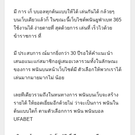
มี การ เก็ บบอลทุกต้นแบบให้ได้ เล่นกันได้ กล้วยๆ
บนเว็บเดียวแล้วก็ ในขณะนี้เว็บไซต์พนันยูฟ่าเบท 365
ใช้งานได้ ง่ายดายที่ สุดด้วยการ เล่นที่ เร็วไวด้วย
ข้าราชการ ที่
มี ประสบการ ณ์มากยิ่งกว่า 30 ปีรอให้คำแนะนำ
เสนอแนะแก่สมาชิกอยู่เสมอเวลารวมทั้งในลักษณะ
ของการ พนันบนหน้าเว็บไซต์มี ตัวเลือกให้พวกเราได้
เล่นมากมายมากไม่ น้อย
เลยทีเดียวรวมถึงในหนทางการ พนันบนเว็บจะสร้าง
รายได้ ให้ยอดเยี่ยมอีกด้วยไม่ ว่าจะเป็นการ พนันใน
ต้นแบบใดก็ ตามตัวเลือกการ พนัน พนันบอล
UFABET